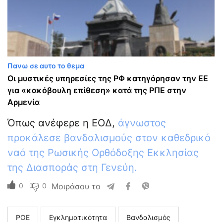
Πανω σε αυτο το θεμα
Οι μυστικές υπηρεσίες της ΡΦ κατηγόρησαν την ΕΕ
για «κακόβουλη επίθεση» κατά της ΡΠΕ στην
Αρμενία
Όπως ανέφερε η ΕΟΔ,
άγνωστος
προκάλεσε βανδαλισμούς στον καθεδρικό
ναό της Ρωσικής Ορθόδοξης Εκκλησίας
της Διασποράς στη Γενεύη.
0
0
Μοιράσου το
ΡΟΕ
Εγκληματικότητα
Βανδαλισμός