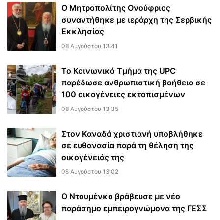
Ο Μητροπολίτης Ονούφριος
συναντήθηκε με ιεράρχη της Σερβικής
Εκκλησίας
08 Αυγούστου 13:41
Το Κοινωνικό Τμήμα της UPC
παρέδωσε ανθρωπιστική βοήθεια σε
100 οικογένειες εκτοπισμένων
08 Αυγούστου 13:35
Στον Καναδά χριστιανή υποβλήθηκε
σε ευθανασία παρά τη θέληση της
οικογένειάς της
08 Αυγούστου 13:02
Ο Ντουμένκο βράβευσε με νέο
παράσημο εμπειρογνώμονα της ΓΕΣΣ