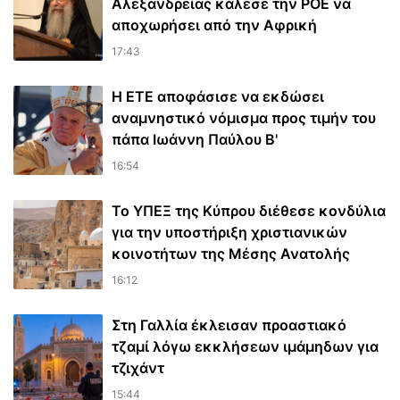
Αλεξανδρείας κάλεσε την ΡΟΕ να
αποχωρήσει από την Αφρική
17:43
Η ΕΤΕ αποφάσισε να εκδώσει
αναμνηστικό νόμισμα προς τιμήν του
πάπα Ιωάννη Παύλου Β'
16:54
Το ΥΠΕΞ της Κύπρου διέθεσε κονδύλια
για την υποστήριξη χριστιανικών
κοινοτήτων της Μέσης Ανατολής
16:12
Στη Γαλλία έκλεισαν προαστιακό
τζαμί λόγω εκκλήσεων ιμάμηδων για
τζιχάντ
15:44