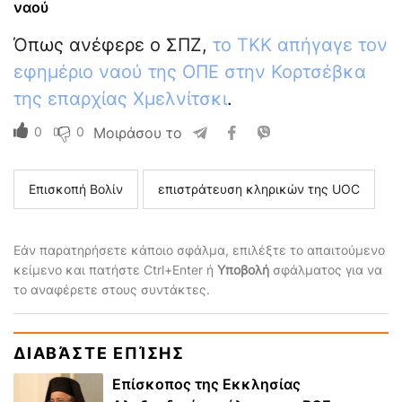
ναού
Όπως ανέφερε ο ΣΠΖ,
το ΤΚΚ απήγαγε τον
εφημέριο ναού της ΟΠΕ στην Κορτσέβκα
της επαρχίας Χμελνίτσκι
.
0
0
Μοιράσου το
Επισκοπή Βολίν
επιστράτευση κληρικών της UOC
Εάν παρατηρήσετε κάποιο σφάλμα, επιλέξτε το απαιτούμενο
κείμενο και πατήστε Ctrl+Enter ή
Υποβολή
σφάλματος για να
το αναφέρετε στους συντάκτες.
ΔΙΑΒΆΣΤΕ ΕΠΊΣΗΣ
Επίσκοπος της Εκκλησίας