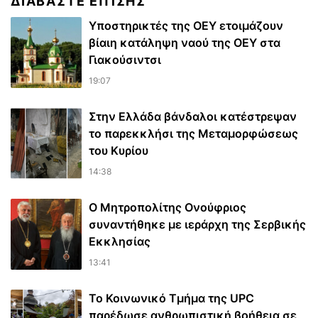
ΔΙΑΒΆΣΤΕ ΕΠΊΣΗΣ
Υποστηρικτές της ΟΕΥ ετοιμάζουν
βίαιη κατάληψη ναού της ΟΕΥ στα
Γιακούσιντσι
19:07
Στην Ελλάδα βάνδαλοι κατέστρεψαν
το παρεκκλήσι της Μεταμορφώσεως
του Κυρίου
14:38
Ο Μητροπολίτης Ονούφριος
συναντήθηκε με ιεράρχη της Σερβικής
Εκκλησίας
13:41
Το Κοινωνικό Τμήμα της UPC
παρέδωσε ανθρωπιστική βοήθεια σε