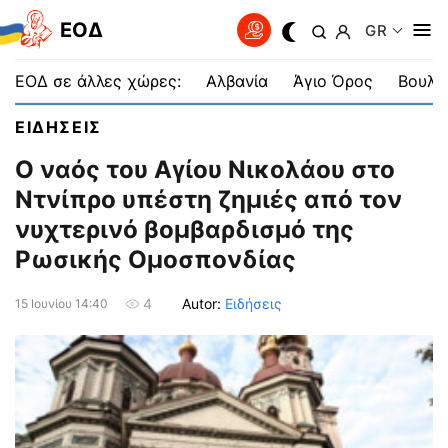
EOΔ
GR
ΕΟΔ σε άλλες χώρες:
Αλβανία
Άγιο Όρος
Βουλγ
ΕΙΔΗΣΕΙΣ
Ο ναός του Αγίου Νικολάου στο
Ντνίπρο υπέστη ζημιές από τον
νυχτερινό βομβαρδισμό της
Ρωσικής Ομοσπονδίας
Autor:
Ειδήσεις
4
15 Ιουνίου 14:40