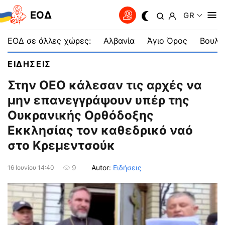
EOΔ
GR
ΕΟΔ σε άλλες χώρες:
Αλβανία
Άγιο Όρος
Βουλγ
ΕΙΔΗΣΕΙΣ
Στην ΟΕΟ κάλεσαν τις αρχές να
μην επανεγγράψουν υπέρ της
Ουκρανικής Ορθόδοξης
Εκκλησίας τον καθεδρικό ναό
στο Κρεμεντσούκ
Autor:
Ειδήσεις
9
16 Ιουνίου 14:40