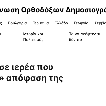
νωση Ορθοδόξων Δημοσιογ
ς
Βουλγαρία
Γερμανία
Ελλάδα
Γεωργία
Σερβί
ι
Ιστορία και
Το να σκέφτεσαι
Πολιτισμός
δύνατα
σε ιερέα που
» απόφαση της