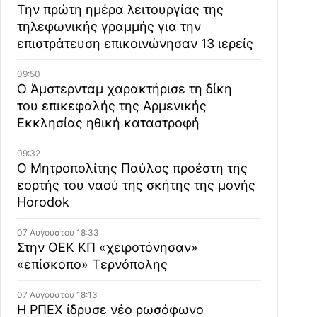
Την πρώτη ημέρα λειτουργίας της
τηλεφωνικής γραμμής για την
επιστράτευση επικοινώνησαν 13 ιερείς
09:50
Ο Άμστερνταμ χαρακτήρισε τη δίκη
του επικεφαλής της Αρμενικής
Εκκλησίας ηθική καταστροφή
09:32
Ο Μητροπολίτης Παύλος προέστη της
εορτής του ναού της σκήτης της μονής
Horodok
07 Αυγούστου 18:33
Στην ΟΕΚ ΚΠ «χειροτόνησαν»
«επίσκοπο» Τερνόπολης
07 Αυγούστου 18:13
Η ΡΠΕΧ ίδρυσε νέο ρωσόφωνο