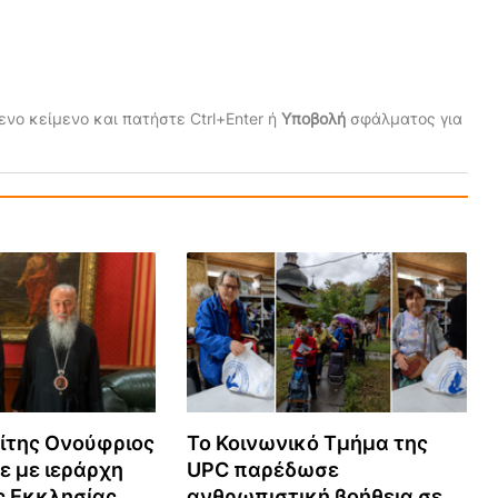
νο κείμενο και πατήστε Ctrl+Enter ή
Υποβολή
σφάλματος για
ίτης Ονούφριος
Το Κοινωνικό Τμήμα της
 με ιεράρχη
UPC παρέδωσε
ς Εκκλησίας
ανθρωπιστική βοήθεια σε