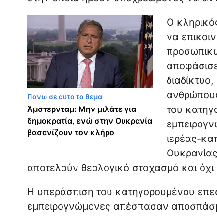
Ο κληρικό
να επικοι
προσωπικώ
αποφάσισε
διαδίκτυο
ανθρώπους
Πανω σε αυτο το θεμα
του κατηγ
Άμστερνταμ: Μην μιλάτε για
δημοκρατία, ενώ στην Ουκρανία
εμπειρογν
βασανίζουν τον κλήρο
ιερέας-κα
Ουκρανίας,
αποτελούν θεολογικό στοχασμό και όχι
Η υπεράσπιση του κατηγορουμένου επεσή
εμπειρογνώμονες απέσπασαν αποσπάσμ