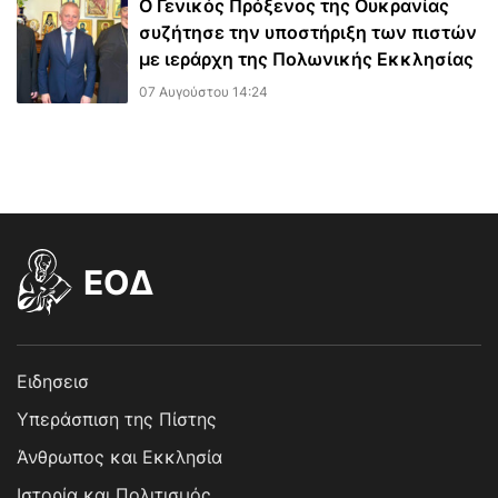
Ο Γενικός Πρόξενος της Ουκρανίας
συζήτησε την υποστήριξη των πιστών
με ιεράρχη της Πολωνικής Εκκλησίας
07 Αυγούστου 14:24
EOΔ
Ειδησεισ
Υπεράσπιση της Πίστης
Άνθρωπος και Εκκλησία
Ιστορία και Πολιτισμός