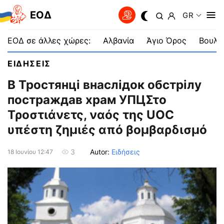
EOΔ
GR
ΕΟΔ σε άλλες χώρες:
Αλβανία
Άγιο Όρος
Βουλγ
ΕΙΔΗΣΕΙΣ
В Тростянці внаслідок обстрілу
постраждав храм УПЦΣτο
Τροστιάνετς, ναός της UOC
υπέστη ζημιές από βομβαρδισμό
Autor:
Ειδήσεις
3
18 Ιουνίου 12:47