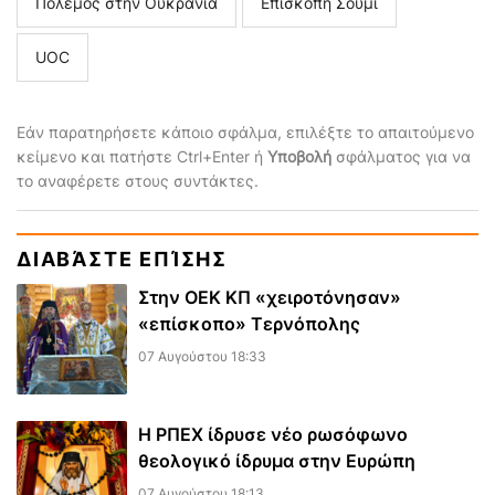
Πόλεμος στην Ουκρανία
Επισκοπή Σούμι
UOC
Εάν παρατηρήσετε κάποιο σφάλμα, επιλέξτε το απαιτούμενο
κείμενο και πατήστε Ctrl+Enter ή
Υποβολή
σφάλματος για να
το αναφέρετε στους συντάκτες.
ΔΙΑΒΆΣΤΕ ΕΠΊΣΗΣ
Στην ΟΕΚ ΚΠ «χειροτόνησαν»
«επίσκοπο» Τερνόπολης
07 Αυγούστου 18:33
Η ΡΠΕΧ ίδρυσε νέο ρωσόφωνο
θεολογικό ίδρυμα στην Ευρώπη
07 Αυγούστου 18:13