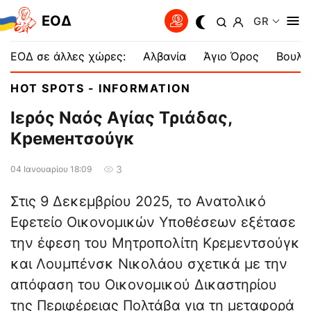
EOΔ
GR
ΕΟΔ σε άλλες χώρες:
Αλβανία
Άγιο Όρος
Βουλγ
HOT SPOTS - INFORMATION
Ιερός Ναός Αγίας Τριάδας,
Κременτσούγκ
3
04 Ιανουαρίου 18:09
Στις 9 Δεκεμβρίου 2025, το Ανατολικό
Εφετείο Οικονομικών Υποθέσεων εξέτασε
την έφεση του Μητροπολίτη Κρεμεντσούγκ
και Λουμπένσκ Νικολάου σχετικά με την
απόφαση του Οικονομικού Δικαστηρίου
της Περιφέρειας Πολτάβα για τη μεταφορά