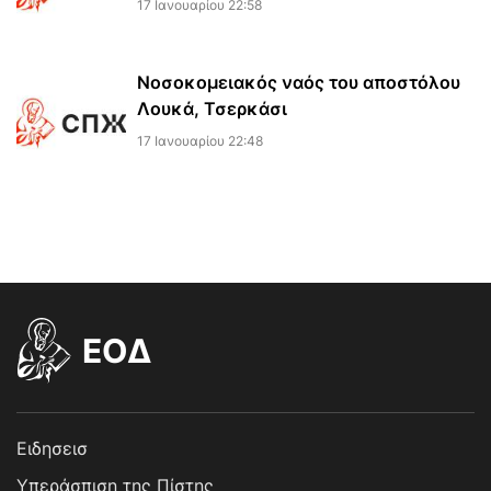
17 Ιανουαρίου 22:58
Νοσοκομειακός ναός του αποστόλου
Λουκά, Τσερκάσι
17 Ιανουαρίου 22:48
EOΔ
Ειδησεισ
Υπεράσπιση της Πίστης