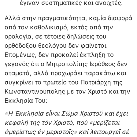
έγιναν συστηματικές και ανοιχτές.
Αλλά στην πραγματικότητα, καμία διαφορά
από τον καθολικισμό, εκτός από την
ορολογία, σε τέτοιες δηλώσεις του
ορθόδοξου θεολόγου δεν φαίνεται.
Επομένως, δεν προκαλεί έκπληξη το
γεγονός ότι ο Μητροπολίτης Ιερόθεος δεν
σταματά, αλλά προχωράει παρακάτω και
συγκρίνει το πρωτείο του Πατριάρχη της
Κωνσταντινούπολης με τον Χριστό και την
Εκκλησία Του:
«Η Ἐκκλησία εἶναι Σῶμα Χριστοῦ καί ἔχει
κεφαλή της τόν Χριστό, πού «μερίζεται
ἀμερίστως ἐν μεριστοῖς» καί λειτουργεῖ σέ