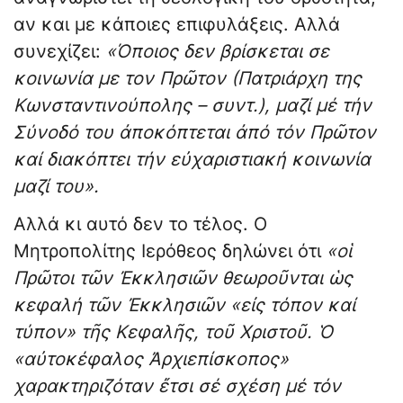
αν και με κάποιες επιφυλάξεις. Αλλά
συνεχίζει:
«Όποιος δεν βρίσκεται σε
κοινωνία με τον Πρῶτον (Πατριάρχη της
Κωνσταντινούπολης – συντ.), μαζί μέ τήν
Σύνοδό του ἀποκόπτεται ἀπό τόν Πρῶτον
καί διακόπτει τήν εὐχαριστιακή κοινωνία
μαζί του».
Αλλά κι αυτό δεν το τέλος. Ο
Μητροπολίτης Ιερόθεος δηλώνει ότι
«οἱ
Πρῶτοι τῶν Ἐκκλησιῶν θεωροῦνται ὡς
κεφαλή τῶν Ἐκκλησιῶν «εἰς τόπον καί
τύπον» τῆς Κεφαλῆς, τοῦ Χριστοῦ. Ὁ
«αὐτοκέφαλος Ἀρχιεπίσκοπος»
χαρακτηριζόταν ἔτσι σέ σχέση μέ τόν