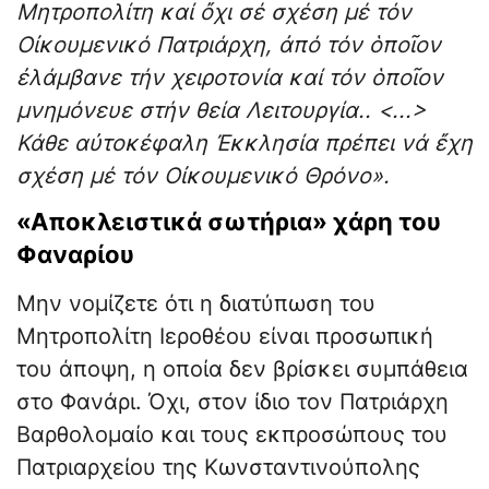
Μητροπολίτη καί ὄχι σέ σχέση μέ τόν
Οἰκουμενικό Πατριάρχη, ἀπό τόν ὁποῖον
ἐλάμβανε τήν χειροτονία καί τόν ὁποῖον
μνημόνευε στήν θεία Λειτουργία.. <...>
Κάθε αὐτοκέφαλη Ἐκκλησία πρέπει νά ἔχη
σχέση μέ τόν Οἰκουμενικό Θρόνο».
«Αποκλειστικά σωτήρια» χάρη του
Φαναρίου
Μην νομίζετε ότι η διατύπωση του
Μητροπολίτη Ιεροθέου είναι προσωπική
του άποψη, η οποία δεν βρίσκει συμπάθεια
στο Φανάρι. Όχι, στον ίδιο τον Πατριάρχη
Βαρθολομαίο και τους εκπροσώπους του
Πατριαρχείου της Κωνσταντινούπολης