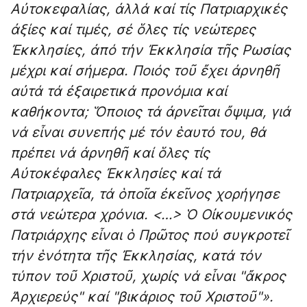
Αὐτοκεφαλίας, ἀλλά καί τίς Πατριαρχικές
ἀξίες καί τιμές, σέ ὅλες τίς νεώτερες
Ἐκκλησίες, ἀπό τήν Ἐκκλησία τῆς Ρωσίας
μέχρι καί σήμερα. Ποιός τοῦ ἔχει ἀρνηθῆ
αὐτά τά ἐξαιρετικά προνόμια καί
καθήκοντα; Ὅποιος τά ἀρνεῖται ὄψιμα, γιά
νά εἶναι συνεπής μέ τόν ἑαυτό του, θά
πρέπει νά ἀρνηθῆ καί ὅλες τίς
Αὐτοκέφαλες Ἐκκλησίες καί τά
Πατριαρχεῖα, τά ὁποῖα ἐκεῖνος χορήγησε
στά νεώτερα χρόνια. <…> Ὁ Οἰκουμενικός
Πατριάρχης εἶναι ὁ Πρῶτος πού συγκροτεῖ
τήν ἑνότητα τῆς Ἐκκλησίας, κατά τόν
τύπον τοῦ Χριστοῦ, χωρίς νά εἶναι "ἄκρος
Ἀρχιερεύς" καί "βικάριος τοῦ Χριστοῦ"».