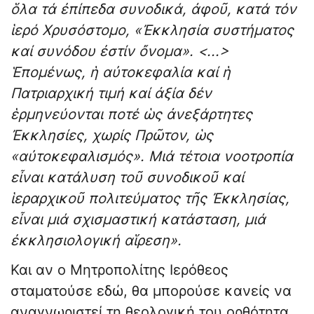
ὅλα τά ἐπίπεδα συνοδικά, ἀφοῦ, κατά τόν
ἱερό Χρυσόστομο, «Ἐκκλησία συστήματος
καί συνόδου ἐστίν ὄνομα». <...>
Ἑπομένως, ἡ αὐτοκεφαλία καί ἡ
Πατριαρχική τιμή καί ἀξία δέν
ἑρμηνεύονται ποτέ ὡς ἀνεξάρτητες
Ἐκκλησίες, χωρίς Πρῶτον, ὡς
«αὐτοκεφαλισμός». Μιά τέτοια νοοτροπία
εἶναι κατάλυση τοῦ συνοδικοῦ καί
ἱεραρχικοῦ πολιτεύματος τῆς Ἐκκλησίας,
εἶναι μιά σχισμαστική κατάσταση, μιά
ἐκκλησιολογική αἵρεση».
Και αν ο Μητροπολίτης Ιερόθεος
σταματούσε εδώ, θα μπορούσε κανείς να
αναγνωριστεί τη θεολογική του ορθότητα,