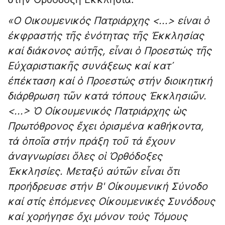
«Ο Οικουμενικός Πατριάρχης <...> είναι ὁ
ἐκφραστής τῆς ἑνότητας τῆς Ἐκκλησίας
καί διάκονος αὐτῆς, εἶναι ὁ Προεστώς τῆς
Εὐχαριστιακῆς συνάξεως καί κατ᾿
ἐπέκταση καί ὁ Προεστώς στήν διοικητική
διάρθρωση τῶν κατά τόπους Ἐκκλησιῶν.
<...> Ὁ Οἰκουμενικός Πατριάρχης ὡς
Πρωτόθρονος ἔχει ὁρισμένα καθήκοντα,
τά ὁποῖα στήν πράξη τοῦ τά ἔχουν
ἀναγνωρίσει ὅλες οἱ Ὀρθόδοξες
Ἐκκλησίες. Μεταξύ αὐτῶν εἶναι ὅτι
προήδρευσε στήν Β' Οἰκουμενική Σύνοδο
καί στίς ἑπόμενες Οἰκουμενικές Συνόδους
καί χορήγησε ὄχι μόνον τούς Τόμους