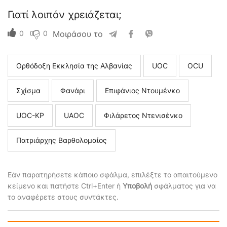
Γιατί λοιπόν χρειάζεται;
0
0
Μοιράσου το
Ορθόδοξη Εκκλησία της Αλβανίας
UOC
ΟCU
Σχίσμα
Φανάρι
Επιφάνιος Ντουμένκο
UOC-KP
UAOC
Φιλάρετος Ντενισένκο
Πατριάρχης Βαρθολομαίος
Εάν παρατηρήσετε κάποιο σφάλμα, επιλέξτε το απαιτούμενο
κείμενο και πατήστε Ctrl+Enter ή
Υποβολή
σφάλματος για να
το αναφέρετε στους συντάκτες.