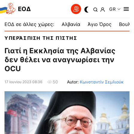
EOΔ
GR
ΕΟΔ σε άλλες χώρες:
Αλβανία
Άγιο Όρος
Βουλγ
ΥΠΕΡΆΣΠΙΣΗ ΤΗΣ ΠΊΣΤΗΣ
Γιατί η Εκκλησία της Αλβανίας
δεν θέλει να αναγνωρίσει την
OCU
Autor:
Κωνσταντίν Σεμλιούκ
50
17 Ιουνίου 2023 08:36