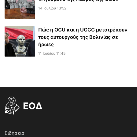
14 Ιουλίου 13:52
Πώς η OCU και η UGCC μετατρέπουν
τους αυτουργούς της Βολινίας σε
ήρωες
11 Ιουλίου 11:45
EOΔ
Ειδησεισ