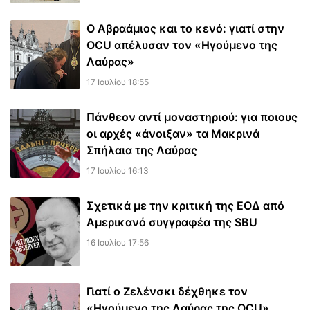
Ο Αβραάμιος και το κενό: γιατί στην
OCU απέλυσαν τον «Ηγούμενο της
Λαύρας»
17 Ιουλίου 18:55
Πάνθεον αντί μοναστηριού: για ποιους
οι αρχές «άνοιξαν» τα Μακρινά
Σπήλαια της Λαύρας
17 Ιουλίου 16:13
Σχετικά με την κριτική της ΕΟΔ από
Αμερικανό συγγραφέα της SBU
16 Ιουλίου 17:56
Γιατί ο Ζελένσκι δέχθηκε τον
«Ηγούμενο της Λαύρας της OCU»