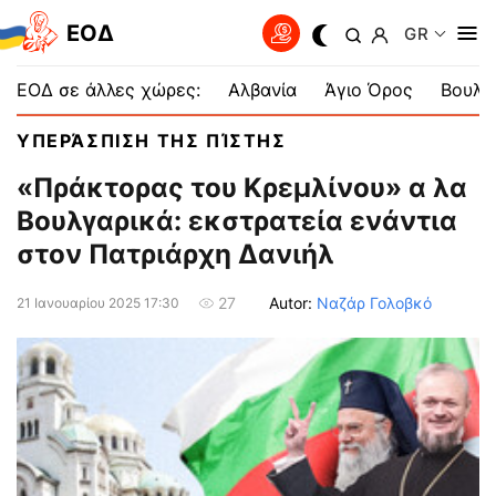
EOΔ
GR
ΕΟΔ σε άλλες χώρες:
Αλβανία
Άγιο Όρος
Βουλγ
ΥΠΕΡΆΣΠΙΣΗ ΤΗΣ ΠΊΣΤΗΣ
«Πράκτορας του Κρεμλίνου» α λα
Βουλγαρικά: εκστρατεία ενάντια
στον Πατριάρχη Δανιήλ
Autor:
Ναζάρ Γολοβκό
27
21 Ιανουαρίου 2025 17:30