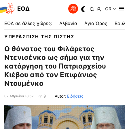
EOΔ
GR
ΕΟΔ σε άλλες χώρες:
Αλβανία
Άγιο Όρος
Βουλγ
ΥΠΕΡΆΣΠΙΣΗ ΤΗΣ ΠΊΣΤΗΣ
Ο θάνατος του Φιλάρετος
Ντενισένκο ως σήμα για την
κατάργηση του Πατριαρχείου
Κιέβου από τον Επιφάνιος
Ντουμένκο
Autor:
Ειδήσεις
9
07 Απριλίου 18:52