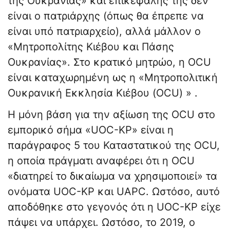
της Ουκρανίας» και επικεφαλής της δεν
είναι ο πατριάρχης (όπως θα έπρεπε να
είναι υπό πατριαρχείο), αλλά μάλλον ο
«Μητροπολίτης Κιέβου και Πάσης
Ουκρανίας». Στο κρατικό μητρώο, η OCU
είναι καταχωρημένη ως η «Μητροπολιτική
Ουκρανική Εκκλησία Κιέβου (OCU) » .
Η μόνη βάση για την αξίωση της OCU στο
εμπορικό σήμα «UOC-KP» είναι η
παράγραφος 5 του Καταστατικού της OCU,
η οποία πράγματι αναφέρει ότι η OCU
«διατηρεί το δικαίωμα να χρησιμοποιεί» τα
ονόματα UOC-KP και UAPC. Ωστόσο, αυτό
αποδόθηκε στο γεγονός ότι η UOC-KP είχε
πάψει να υπάρχει. Ωστόσο, το 2019, ο