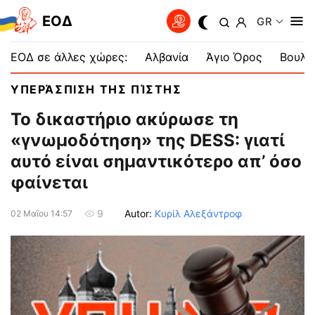
EOΔ
GR
ΕΟΔ σε άλλες χώρες:
Αλβανία
Άγιο Όρος
Βουλγ
ΥΠΕΡΆΣΠΙΣΗ ΤΗΣ ΠΊΣΤΗΣ
Το δικαστήριο ακύρωσε τη
«γνωμοδότηση» της DESS: γιατί
αυτό είναι σημαντικότερο απ’ όσο
φαίνεται
Autor:
Κυρίλ Αλεξάντροφ
9
02 Μαΐου 14:57