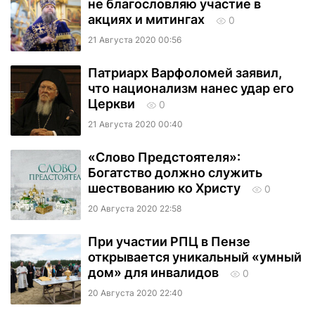
не благословляю участие в
акциях и митингах
0
21 Августа 2020 00:56
Патриарх Варфоломей заявил,
что национализм нанес удар его
Церкви
0
21 Августа 2020 00:40
«Слово Предстоятеля»:
Богатство должно служить
шествованию ко Христу
0
20 Августа 2020 22:58
При участии РПЦ в Пензе
открывается уникальный «умный
дом» для инвалидов
0
20 Августа 2020 22:40