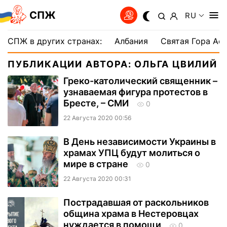
СПЖ
RU
СПЖ в других странах:
Албания
Святая Гора Аф
ПУБЛИКАЦИИ АВТОРА: ОЛЬГА ЦВИЛИЙ
Греко-католический священник –
узнаваемая фигура протестов в
Бресте, – СМИ
0
22 Августа 2020 00:56
В День независимости Украины в
храмах УПЦ будут молиться о
мире в стране
0
22 Августа 2020 00:31
Пострадавшая от раскольников
община храма в Нестеровцах
нуждается в помощи
0