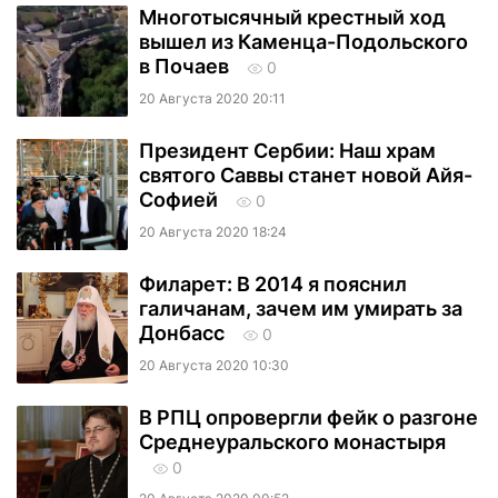
Многотысячный крестный ход
вышел из Каменца-Подольского
в Почаев
0
20 Августа 2020 20:11
Президент Сербии: Наш храм
святого Саввы станет новой Айя-
Софией
0
20 Августа 2020 18:24
Филарет: В 2014 я пояснил
галичанам, зачем им умирать за
Донбасс
0
20 Августа 2020 10:30
В РПЦ опровергли фейк о разгоне
Среднеуральского монастыря
0