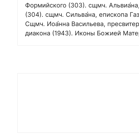
Формийского (303). сщмч. Альвиа́на,
(304). сщмч. Сильва́на, епископа Газ
Сщмч. Иоа́нна Васильева, пресвитер
диакона (1943). Иконы Божией Мате