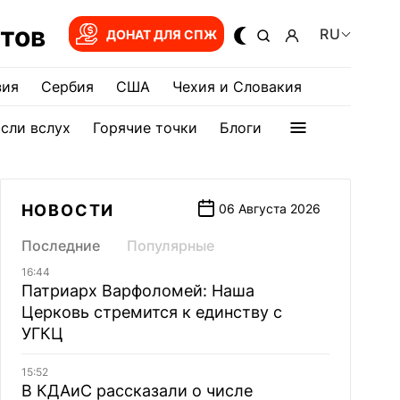
тов
RU
ДОНАТ ДЛЯ СПЖ
зия
Сербия
США
Чехия и Словакия
сли вслух
Горячие точки
Блоги
НОВОСТИ
06 Августа 2026
Последние
Популярные
16:44
Патриарх Варфоломей: Наша
Церковь стремится к единству с
УГКЦ
15:52
В КДАиС рассказали о числе