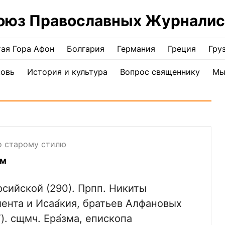
оюз Православных Журналис
ая Гора Афон
Болгария
Германия
Греция
Гру
ковь
История и культура
Вопрос священнику
Мы
по старому стилю
пом
арсийской (290). Прпп. Никиты
́мента и Исаа́кия, братьев Алфановых
. сщмч. Ера́зма, епископа