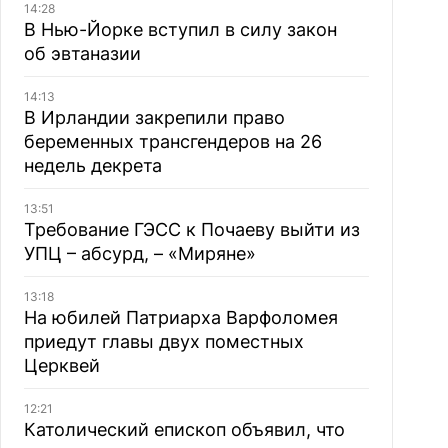
14:28
В Нью-Йорке вступил в силу закон
об эвтаназии
14:13
В Ирландии закрепили право
беременных трансгендеров на 26
недель декрета
13:51
Требование ГЭСС к Почаеву выйти из
УПЦ – абсурд, – «Миряне»
13:18
На юбилей Патриарха Варфоломея
приедут главы двух поместных
Церквей
12:21
Католический епископ объявил, что