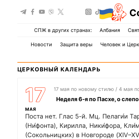
С
СПЖ в других странах:
Албания
Свят
Новости
Защита веры
Человек и Цер
ЦЕРКОВНЫЙ КАЛЕНДАРЬ
17
17 мая по новому стилю / 4 мая 
Неделя 6-я по Пасхе, о сле
МАЯ
Поста нет. Глас 5-й. Мц. Пелаги́и Т
(Ни́фонта), Кирилла, Ники́фора, Кли
(Сокольницких) в Новгороде (XIV–XV)