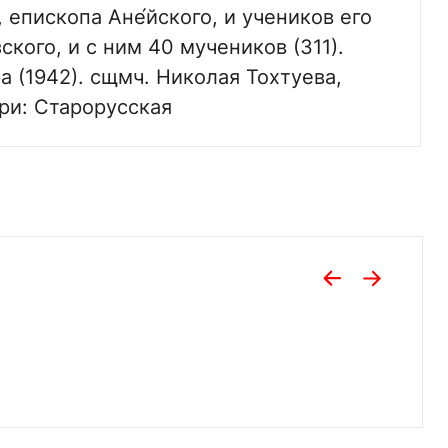
 епископа Ане́йского, и учеников его
ского, и с ним 40 мучеников (311).
а (1942). сщмч. Николая Тохтуева,
ри: Старорусская