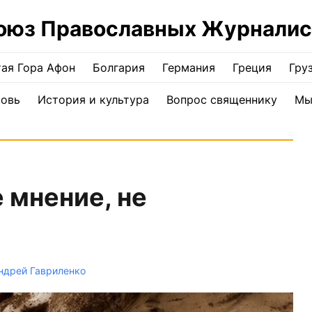
оюз Православных Журналис
ая Гора Афон
Болгария
Германия
Греция
Гру
ковь
История и культура
Вопрос священнику
Мы
 мнение, не
ндрей Гавриленко