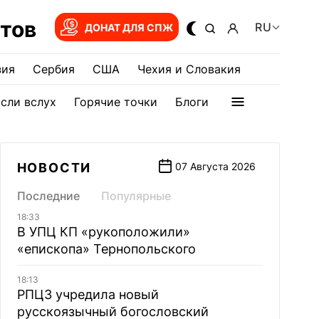
тов
RU
ДОНАТ ДЛЯ СПЖ
зия
Сербия
США
Чехия и Словакия
сли вслух
Горячие точки
Блоги
НОВОСТИ
07 Августа 2026
Последние
Популярные
18:33
В УПЦ КП «рукоположили»
«епископа» Тернопольского
18:13
РПЦЗ учредила новый
русскоязычный богословский