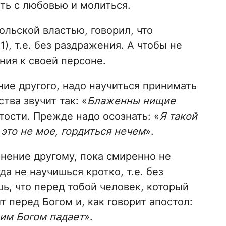
ть с любовью и молиться.
льской властью, говорил, что
6:1), т.е. без раздражения. А чтобы не
ния к своей персоне.
ие другого, надо научиться принимать
тва звучит так: «
Блаженны нищие
отости. Прежде надо осознать: «
Я такой
 это не мое, гордиться нечем
».
мнение другому, пока смиренно не
а не научишься кротко, т.е. без
ь, что перед тобой человек, который
 перед Богом и, как говорит апостол:
оим Богом падает
».