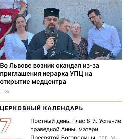
Во Львове возник скандал из-за
приглашения иерарха УПЦ на
открытие медцентра
11:55
ЦЕРКОВНЫЙ КАЛЕНДАРЬ
7
Постный день. Глас 8-й. Успение
праведной Анны, матери
Пресвятой Богородицы. свв. жен