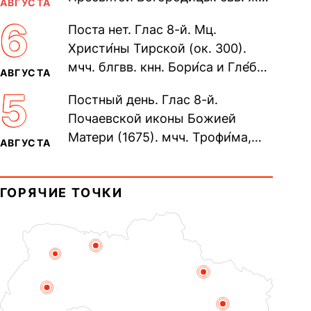
АВГУСТА
Олимпиа́ды, диаконисы (409) и
6
Поста нет. Глас 8-й. Мц.
прп. Евпракси́и девы,...
Христи́ны Тирской (ок. 300).
мчч. блгвв. кнн. Бори́са и Гле́ба,
АВГУСТА
во Святом Крещении Рома́на и
5
Постный день. Глас 8-й.
Дави́да (1015). Прп....
Почаевской иконы Божией
Матери (1675). мчч. Трофи́ма,
АВГУСТА
Фео́фила и с ними 13-ти
мучеников (284–305). прав.
ГОРЯЧИЕ ТОЧКИ
воина Фео́дора...