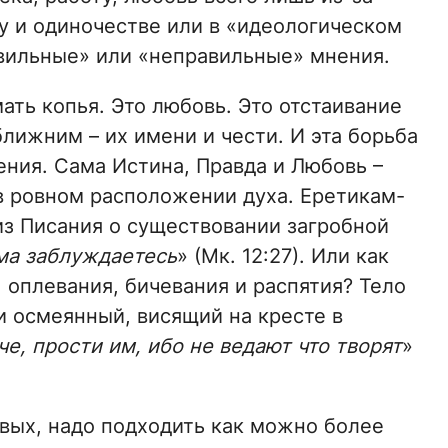
у и одиночестве или в «идеологическом
авильные» или «неправильные» мнения.
мать копья. Это любовь. Это отстаивание
ближним – их имени и чести. И эта борьба
ения. Сама Истина, Правда и Любовь –
 в ровном расположении духа. Еретикам-
из Писания о существовании загробной
ма заблуждаетесь
» (Мк. 12:27). Или как
, оплевания, бичевания и распятия? Тело
 осмеянный, висящий на кресте в
че, прости им, ибо не ведают что творят
»
рвых, надо подходить как можно более