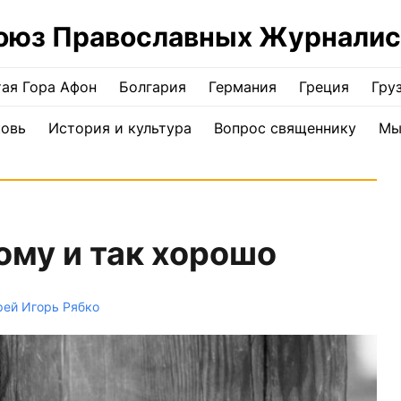
оюз Православных Журналис
ая Гора Афон
Болгария
Германия
Греция
Гру
ковь
История и культура
Вопрос священнику
Мы
ому и так хорошо
рей Игорь Рябко