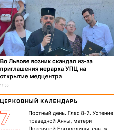
Во Львове возник скандал из-за
приглашения иерарха УПЦ на
открытие медцентра
11:55
ЦЕРКОВНЫЙ КАЛЕНДАРЬ
7
Постный день. Глас 8-й. Успение
праведной Анны, матери
Пресвятой Богородицы. свв. жен