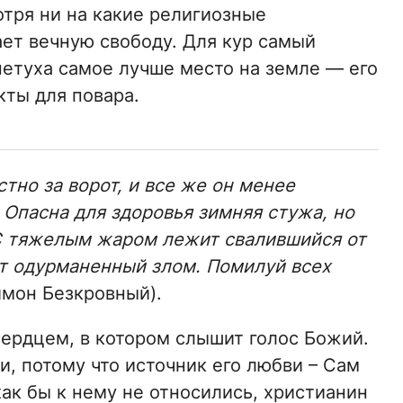
мотря ни на какие религиозные
ает вечную свободу. Для кур самый
петуха самое лучше место на земле — его
кты для повара.
тно за ворот, и все же он менее
Опасна для здоровья зимняя стужа, но
С тяжелым жаром лежит свалившийся от
т одурманенный злом. Помилуй всех
имон Безкровный).
 сердцем, в котором слышит голос Божий.
и, потому что источник его любви – Сам
как бы к нему не относились, христианин