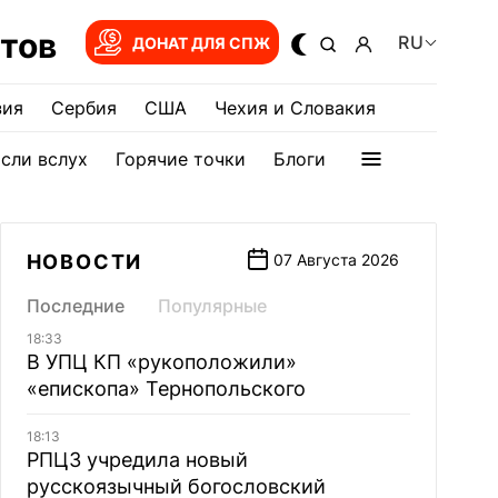
тов
RU
ДОНАТ ДЛЯ СПЖ
зия
Сербия
США
Чехия и Словакия
сли вслух
Горячие точки
Блоги
НОВОСТИ
07 Августа 2026
Последние
Популярные
18:33
В УПЦ КП «рукоположили»
«епископа» Тернопольского
18:13
РПЦЗ учредила новый
русскоязычный богословский