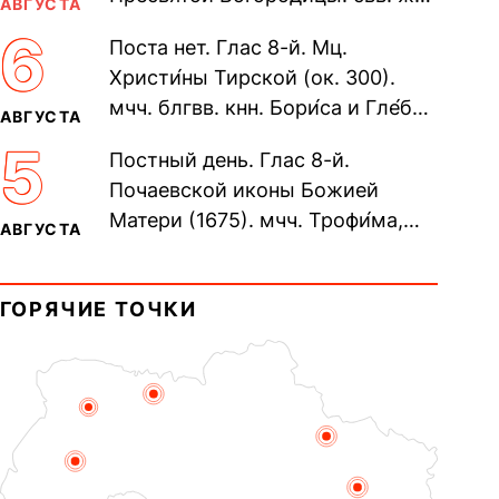
АВГУСТА
Олимпиа́ды, диаконисы (409) и
6
Поста нет. Глас 8-й. Мц.
прп. Евпракси́и девы,...
Христи́ны Тирской (ок. 300).
мчч. блгвв. кнн. Бори́са и Гле́ба,
АВГУСТА
во Святом Крещении Рома́на и
5
Постный день. Глас 8-й.
Дави́да (1015). Прп....
Почаевской иконы Божией
Матери (1675). мчч. Трофи́ма,
АВГУСТА
Фео́фила и с ними 13-ти
мучеников (284–305). прав.
ГОРЯЧИЕ ТОЧКИ
воина Фео́дора...