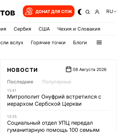
тов
RU
ДОНАТ ДЛЯ СПЖ
зия
Сербия
США
Чехия и Словакия
сли вслух
Горячие точки
Блоги
НОВОСТИ
08 Августа 2026
Последние
Популярные
13:41
Митрополит Онуфрий встретился с
иерархом Сербской Церкви
13:35
Социальный отдел УПЦ передал
гуманитарную помощь 100 семьям