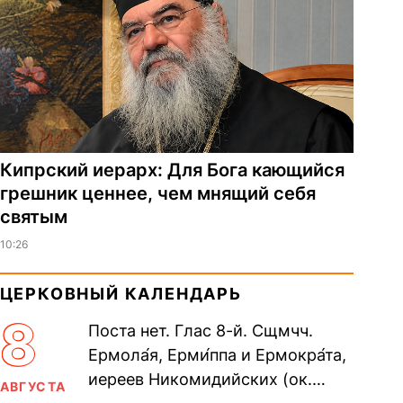
Кипрский иерарх: Для Бога кающийся
грешник ценнее, чем мнящий себя
святым
10:26
ЦЕРКОВНЫЙ КАЛЕНДАРЬ
8
Поста нет. Глас 8-й. Сщмчч.
Ермола́я, Ерми́ппа и Ермокра́та,
иереев Никомидийских (ок.
АВГУСТА