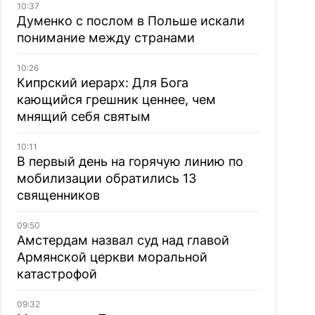
10:37
Думенко с послом в Польше искали
понимание между странами
10:26
Кипрский иерарх: Для Бога
кающийся грешник ценнее, чем
мнящий себя святым
10:11
В первый день на горячую линию по
мобилизации обратились 13
священников
09:50
Амстердам назвал суд над главой
Армянской церкви моральной
катастрофой
09:32