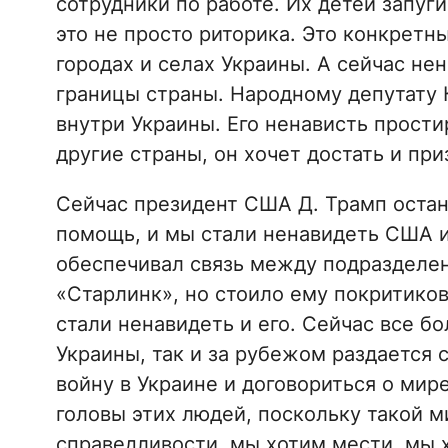
сотрудники по работе. Их детей запуг
это не просто риторика. Это конкретн
городах и селах Украины. А сейчас не
границы страны. Народному депутату
внутри Украины. Его ненависть прости
другие страны, он хочет достать и пр
Сейчас президент США Д. Трамп оста
помощь, и мы стали ненавидеть США и 
обеспечивал связь между подразделе
«Старлинк», но стоило ему покритиков
стали ненавидеть и его. Сейчас все б
Украины, так и за рубежом раздается
войну в Украине и договориться о мир
головы этих людей, поскольку такой 
справедливости, мы хотим мести, мы х