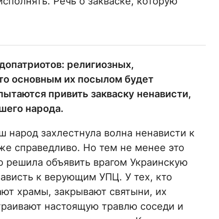
исполнять. Речь о закваске, которую
допатриотов: религиозных,
то основным их посылом будет
пытаются привить закваску ненависти,
шего народа.
 народ захлестнула волна ненависти к
же справедливо. Но тем не менее это
то решила объявить врагом Украинскую
ависть к верующим УПЦ. У тех, кто
ают храмы, закрывают святыни, их
траивают настоящую травлю соседи и