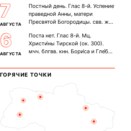
305). Прп. Моисе́я У́грина,
7
Постный день. Глас 8-й. Успение
Печерского, в Ближних
праведной Анны, матери
пещерах...
Пресвятой Богородицы. свв. жен
АВГУСТА
Олимпиа́ды, диаконисы (409) и
6
Поста нет. Глас 8-й. Мц.
прп. Евпракси́и девы,...
Христи́ны Тирской (ок. 300).
мчч. блгвв. кнн. Бори́са и Гле́ба,
АВГУСТА
во Святом Крещении Рома́на и
Дави́да (1015). Прп....
ГОРЯЧИЕ ТОЧКИ