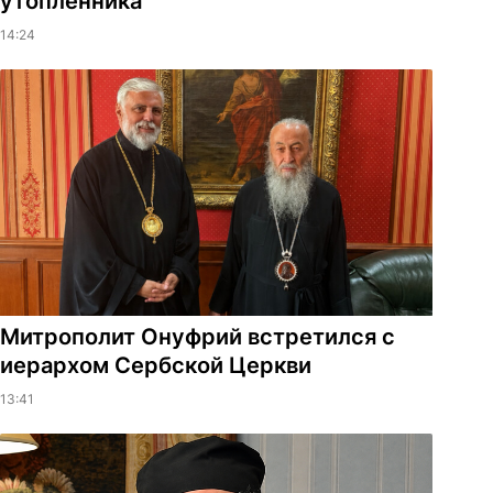
утопленника
14:24
Митрополит Онуфрий встретился с
иерархом Сербской Церкви
13:41