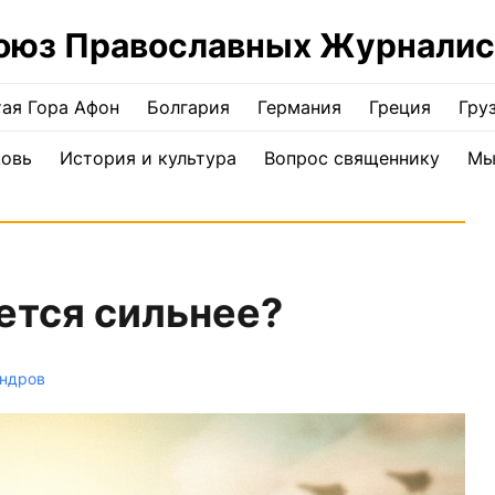
оюз Православных Журналис
ая Гора Афон
Болгария
Германия
Греция
Гру
ковь
История и культура
Вопрос священнику
Мы
ется сильнее?
андров