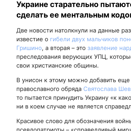
Украине старательно пытаютс
сделать ее ментальным кодо
Две новости натолкнули на данные раз
известие о
гибели двух мальчиков пон
Гришино
, а вторая – это
заявление нар
преследования верующих УПЦ, которые
свои христианские общины.
В унисон к этому можно добавить еще
православного обряда
Святослава Шев
то пытается принудить Украину «к ка
ни в коем случае не является справе
Красивое слово для обозначения войн
псевдопатриоты – «справедливый мир»