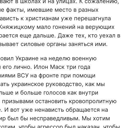
ивают в школах и на улицах. К сожалению,
ые факты, имевшие место в разных
нависть к христианам уже перешагнула
 Княжицкому мало гонений на верующих
рается еще дальше. Даже тех, кто уехал в
изывает силовые органы заняться ими.
новил Украине на неделю военную
его лично. Илон Маск три года
ниями ВСУ на фронте при помощи
ать украинское руководство, как мы
ольше и больше голосов как внутри
 с призывами остановить кровопролитную
е. И вот уже ненависть обращается на
мир был бы несправедливым. Мы хотим
отим, чтобы агрессор был наказан, чтобы