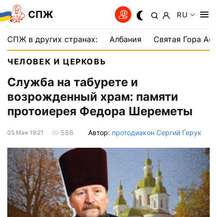
СПЖ
RU
СПЖ в других странах:
Албания
Святая Гора Аф
ЧЕЛОВЕК И ЦЕРКОВЬ
Служба на табурете и
возрожденный храм: памяти
протоиерея Федора Шереметы
Автор:
протодиакон Сергий Герук
586
05 Мая 19:21