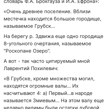
словарь Ф.А. Брокгауза и И.А. Ефрона»:
«Очень древнее поселение. Вблизи
местечка находится большое городище,
называемое Грубск…
На берегу р. Здвижа еще одно городище
8-угольного очертания, называемое
"Роскопане Озеро".
А вот - так часто цитируемый мной
Лаврентий Похилевич:
«В Грубске, кроме множества могил,
находятся огромные валы… Их
насчитывают 4: а) Первый…в народе
называется Змиевым… На этом валу еще
недавно видимы были остатки дубовой