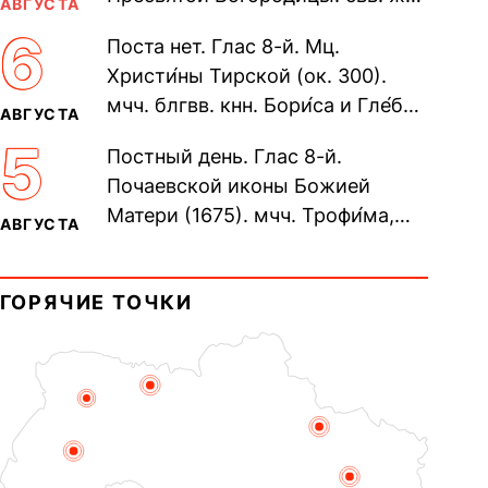
АВГУСТА
Олимпиа́ды, диаконисы (409) и
6
Поста нет. Глас 8-й. Мц.
прп. Евпракси́и девы,...
Христи́ны Тирской (ок. 300).
мчч. блгвв. кнн. Бори́са и Гле́ба,
АВГУСТА
во Святом Крещении Рома́на и
5
Постный день. Глас 8-й.
Дави́да (1015). Прп....
Почаевской иконы Божией
Матери (1675). мчч. Трофи́ма,
АВГУСТА
Фео́фила и с ними 13-ти
мучеников (284–305). прав.
ГОРЯЧИЕ ТОЧКИ
воина Фео́дора...