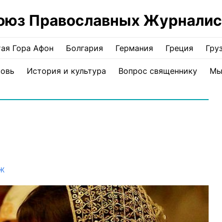
оюз Православных Журналис
ая Гора Афон
Болгария
Германия
Греция
Гру
ковь
История и культура
Вопрос священнику
Мы
Ж