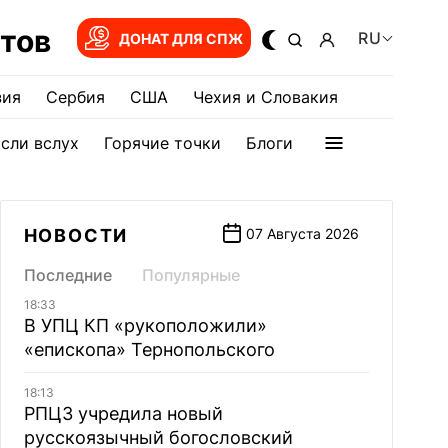
тов
RU
ДОНАТ ДЛЯ СПЖ
зия
Сербия
США
Чехия и Словакия
сли вслух
Горячие точки
Блоги
НОВОСТИ
07 Августа 2026
Последние
Популярные
18:33
В УПЦ КП «рукоположили»
«епископа» Тернопольского
18:13
РПЦЗ учредила новый
русскоязычный богословский