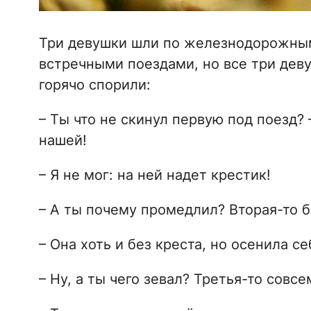
Три девушки шли по железнодорожным
встречными поездами, но все три дев
горячо спорили:
– Ты что не скинул первую под поезд? 
нашей!
– Я не мог: на ней надет крестик!
– А ты почему промедлил? Вторая-то бе
– Она хоть и без креста, но осенила 
– Ну, а ты чего зевал? Третья-то совс