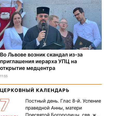
Во Львове возник скандал из-за
приглашения иерарха УПЦ на
открытие медцентра
11:55
ЦЕРКОВНЫЙ КАЛЕНДАРЬ
7
Постный день. Глас 8-й. Успение
праведной Анны, матери
Пресвятой Богородицы. свв. жен