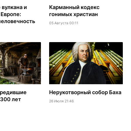
вулкана и
Карманный кодекс
 Европе:
гонимых христиан
человечность
05 Августа 00:11
ередившие
Нерукотворный собор Баха
 300 лет
26 Июля 21:46