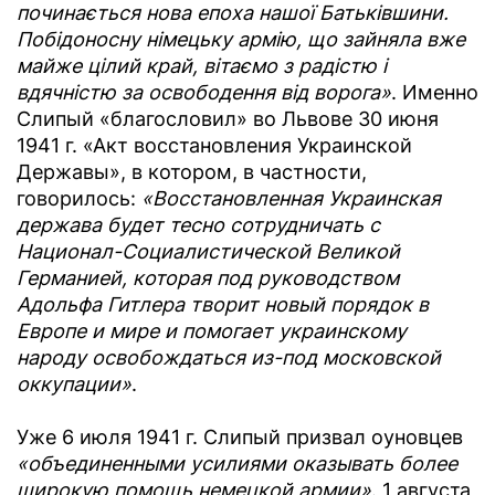
починається нова епоха нашої Батьківшини.
Побідоносну німецьку армію, що зайняла вже
майже цілий край, вітаємо з радістю і
вдячністю за освободення від ворога»
. Именно
Слипый «благословил» во Львове 30 июня
1941 г. «Акт восстановления Украинской
Державы», в котором, в частности,
говорилось:
«Восстановленная Украинская
держава будет тесно сотрудничать с
Национал-Социалистической Великой
Германией, которая под руководством
Адольфа Гитлера творит новый порядок в
Европе и мире и помогает украинскому
народу освобождаться из-под московской
оккупации»
.
Уже 6 июля 1941 г. Слипый призвал оуновцев
«объединенными усилиями оказывать более
широкую помощь немецкой армии»
. 1 августа