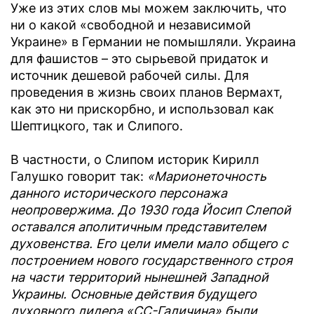
Уже из этих слов мы можем заключить, что
ни о какой «свободной и независимой
Украине» в Германии не помышляли. Украина
для фашистов – это сырьевой придаток и
источник дешевой рабочей силы. Для
проведения в жизнь своих планов Вермахт,
как это ни прискорбно, и использовал как
Шептицкого, так и Слипого.
В частности, о Слипом историк Кирилл
Галушко говорит так:
«Марионеточность
данного исторического персонажа
неопровержима. До 1930 года Йосип Слепой
оставался аполитичным представителем
духовенства. Его цели имели мало общего с
построением нового государственного строя
на части территорий нынешней Западной
Украины. Основные действия будущего
духовного лидера «СС-Галичина» были