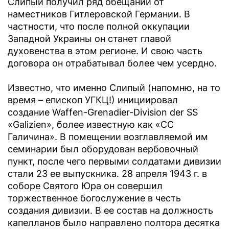
Слипый получил ряд обещаний от
наместников Гитлеровской Германии. В
частности, что после полной оккупации
Западной Украины он станет главой
духовенства в этом регионе. И свою часть
договора он отрабатывал более чем усердно.
Известно, что именно Слипый (напомню, на то
время – епископ УГКЦ!) инициировал
создание Waffen-Grenadier-Division der SS
«Galizien», более известную как «СС
Галичина». В помещении возглавляемой им
семинарии был оборудован вербовочный
пункт, после чего первыми солдатами дивизии
стали 23 ее выпускника. 28 апреля 1943 г. в
соборе Святого Юра он совершил
торжественное богослужение в честь
создания дивизии. В ее состав на должность
капелланов было направлено полтора десятка