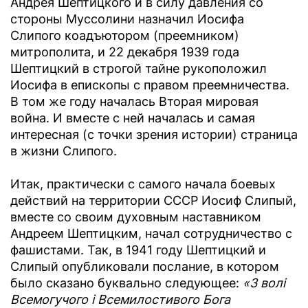
Андрея Шептицкого и в силу давления со
стороны Муссолини назначил Иосифа
Слипого коадъютором (преемником)
митрополита, и 22 декабря 1939 года
Шептицкий в строгой тайне рукоположил
Иосифа в епископы с правом преемничества.
В том же году началась Вторая мировая
война. И вместе с ней началась и самая
интересная (с точки зрения истории) страница
в жизни Слипого.
Итак, практически с самого начала боевых
действий на территории СССР Иосиф Слипый,
вместе со своим духовным наставником
Андреем Шептицким, начал сотрудничество с
фашистами. Так, в 1941 году Шептицкий и
Слипый опубликовали послание, в котором
было сказано буквально следующее:
«З волі
Всемогучого і Всемилостивого Бога