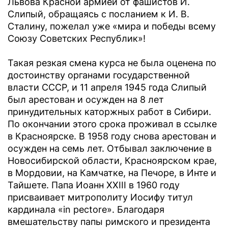
Львова Красной армией от фашистов Й.
Слипый, обращаясь с посланием к И. В.
Сталину, пожелал уже «мира и победы всему
Союзу Советских Республик»!
Такая резкая смена курса не была оценена по
достоинству органами государственной
власти СССР, и 11 апреля 1945 года Слипый
был арестован и осужден на 8 лет
принудительных каторжных работ в Сибири.
По окончании этого срока проживал в ссылке
в Красноярске. В 1958 году снова арестован и
осужден на семь лет. Отбывал заключение в
Новосибирской области, Красноярском крае,
в Мордовии, на Камчатке, на Печоре, в Инте и
Тайшете. Папа Иоанн XXIII в 1960 году
присваивает митрополиту Иосифу титул
кардинала «in pectore». Благодаря
вмешательству папы римского и президента