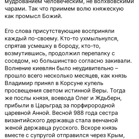
мудрованием человеческим, не волхвовскими
чарами. Так что приимем волю княжескую
как промысл Божий.
Его слова присутствующие восприняли
каждый по-своему. Кто-то ухмыльнулся,
спрятав усмешку в бороду, кто-то,
возмутившись, продолжил перепалку с
соседом, но большинство согласно закивали.
Волнение киевлян было неудивительно –
прошло всего несколько месяцев, как князь
Владимир принял в Корсуне купель
просвещения светом истинной Веры. Тогда
же послы князя, воевода Олег и Ждьберн,
прибыли в Царьград за порфирородной
царевной Анной. Весной 988 года сестра
византийского державца стала венчаной
женой державца русского. Вскоре князь
вместе с супругой отправился через Крым,