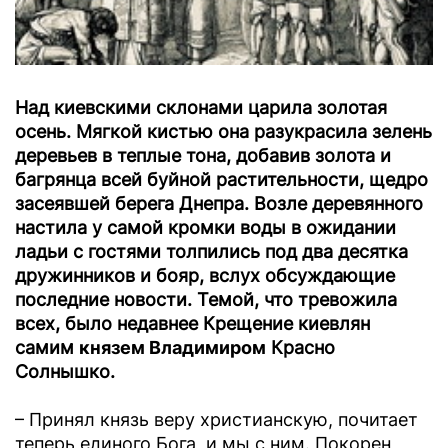
Над киевскими склонами царила золотая
осень. Мягкой кистью она разукрасила зелень
деревьев в теплые тона, добавив золота и
багрянца всей буйной растительности, щедро
засеявшей берега Днепра. Возле деревянного
настила у самой кромки воды в ожидании
ладьи с гостями толпились под два десятка
дружинников и бояр, вслух обсуждающие
последние новости. Темой, что тревожила
всех, было недавнее Крещение киевлян
самим
князем Владимиром
Красно
Солнышко.
– Принял князь веру христианскую, почитает
теперь единого Бога, и мы с ним. Покорен