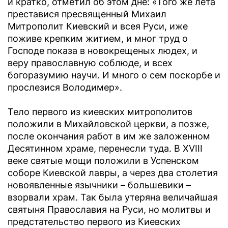
и кратко, отметил об этом дне: «Того же лета
преставися пресвященный Михаил
Митрополит Киевский и всея Руси, иже
поживе крепким житием, и мног труд о
Господе показа в новокрещеных людех, и
веру православную соблюде, и всех
богоразумию научи. И много о сем поскорбе и
прослезися Володимер».
Тело первого из киевских митрополитов
положили в Михайловской церкви, а позже,
после окончания работ в им же заложенном
Десятинном храме, перенесли туда. В XVIII
веке святые мощи положили в Успенском
соборе Киевской лавры, а через два столетия
новоявленные язычники – большевики –
взорвали храм. Так была утеряна величайшая
святыня Православия на Руси, но молитвы и
предстательство первого из Киевских