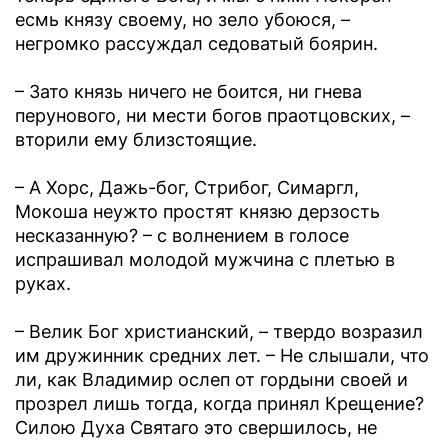
есмь князу своему, но зело убоюся, –
негромко рассуждал седоватый боярин.
– Зато князь ничего не боится, ни гнева
перунового, ни мести богов праотцовских, –
вторили ему близстоящие.
– А Хорс, Дажь-бог, Стрибог, Симаргл,
Мокоша неужто простят князю дерзость
несказанную? – с волнением в голосе
испрашивал молодой мужчина с плетью в
руках.
– Велик Бог христианский, – твердо возразил
им дружинник средних лет. – Не слышали, что
ли, как Владимир ослеп от гордыни своей и
прозрел лишь тогда, когда принял Крещение?
Силою Духа Святаго это свершилось, не