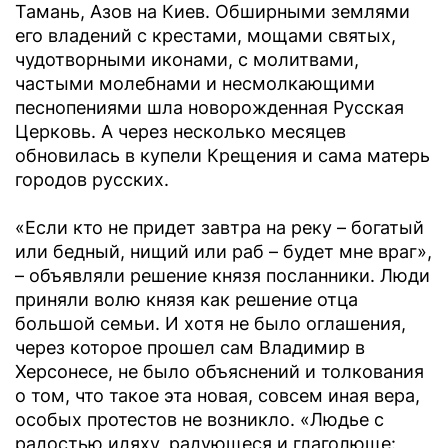
Тамань, Азов на Киев. Обширными землями
его владений с крестами, мощами святых,
чудотворными иконами, с молитвами,
частыми молебнами и несмолкающими
песнопениями шла новорожденная Русская
Церковь. А через несколько месяцев
обновилась в купели Крещения и сама матерь
городов русских.
«Если кто не придет завтра на реку – богатый
или бедный, нищий или раб – будет мне враг»,
– объявляли решение князя посланники. Люди
приняли волю князя как решение отца
большой семьи. И хотя не было оглашения,
через которое прошел сам Владимир в
Херсонесе, не было объяснений и толкования
о том, что такое эта новая, совсем иная вера,
особых протестов не возникло. «Людье с
радостью идяху, радующеся и глаголюще: