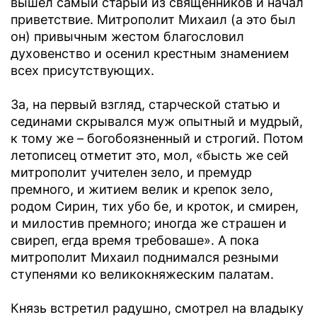
вышел самый старый из священников и начал
приветствие. Митрополит Михаил (а это был
он) привычным жестом благословил
духовенство и осенил крестным знамением
всех присутствующих.
За, на первый взгляд, старческой статью и
сединами скрывался муж опытный и мудрый,
к тому же – богобоязненный и строгий. Потом
летописец отметит это, мол, «бысть же сей
митрополит учителен зело, и премудр
премного, и житием велик и крепок зело,
родом Сирин, тих убо бе, и кроток, и смирен,
и милостив премного; иногда же страшен и
свиреп, егда время требоваше». А пока
митрополит Михаил поднимался резными
ступенями ко великокняжеским палатам.
Князь встретил радушно, смотрел на владыку