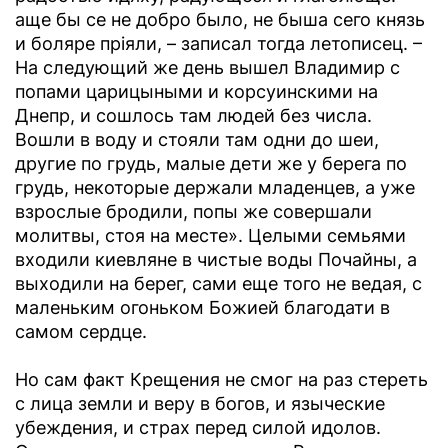
аще бы се не добро было, не быша сего князь
и боляре прiяли, – записал тогда летописец. –
На следующий же день вышел Владимир с
попами царицыными и корсуинскими на
Днепр, и сошлось там людей без числа.
Вошли в воду и стояли там одни до шеи,
другие по грудь, малые дети же у берега по
грудь, некоторые держали младенцев, а уже
взрослые бродили, попы же совершали
молитвы, стоя на месте». Целыми семьями
входили киевляне в чистые воды Почайны, а
выходили на берег, сами еще того не ведая, с
маленьким огоньком Божией благодати в
самом сердце.
Но сам факт Крещения не смог на раз стереть
с лица земли и веру в богов, и языческие
убеждения, и страх перед силой идолов.