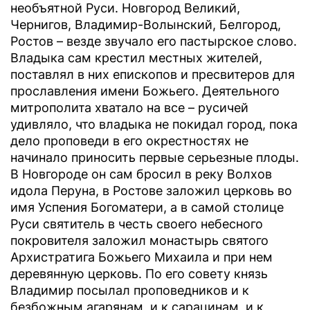
необъятной Руси. Новгород Великий,
Чернигов, Владимир-Волынский, Белгород,
Ростов – везде звучало его пастырское слово.
Владыка сам крестил местных жителей,
поставлял в них епископов и пресвитеров для
прославления имени Божьего. Деятельного
митрополита хватало на все – русичей
удивляло, что владыка не покидал город, пока
дело проповеди в его окрестностях не
начинало приносить первые серьезные плоды.
В Новгороде он сам бросил в реку Волхов
идола Перуна, в Ростове заложил церковь во
имя Успения Богоматери, а в самой столице
Руси святитель в честь своего небесного
покровителя заложил монастырь святого
Архистратига Божьего Михаила и при нем
деревянную церковь. По его совету князь
Владимир посылал проповедников и к
безбожным агарянам, и к сарацинам, и к