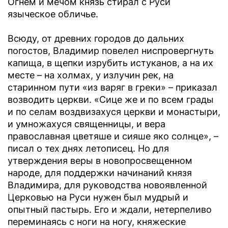
Огнем и мечом князь стирал с Руси
языческое обличье.
Всюду, от древних городов до дальних
погостов, Владимир повелел ниспровергнуть
капища, в щепки изрубить истуканов, а на их
месте – на холмах, у излучин рек, на
старинном пути «из варяг в греки» – приказал
возводить церкви. «Сице же и по всем грады
и по селам воздвизахуся церкви и монастыри,
и умножахуся священницы, и вера
православная цветяше и сияше яко солнце», –
писал о тех днях летописец. Но для
утверждения веры в новопросвещенном
народе, для поддержки начинаний князя
Владимира, для руководства новоявленной
Церковью на Руси нужен был мудрый и
опытный пастырь. Его и ждали, нетерпеливо
переминаясь с ноги на ногу, княжеские