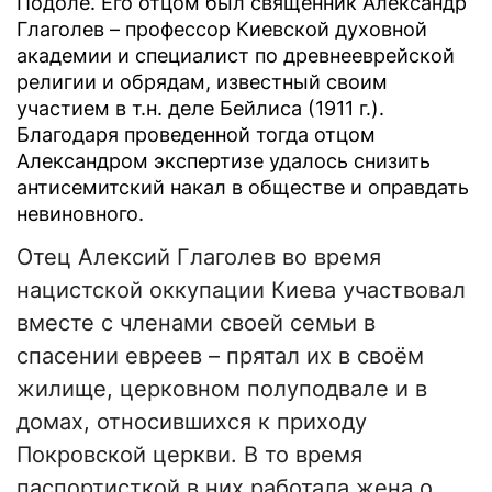
Подоле. Его отцом был священник Александр
Глаголев – профессор Киевской духовной
академии и специалист по древнееврейской
религии и обрядам, известный своим
участием в т.н. деле Бейлиса (1911 г.).
Благодаря проведенной тогда отцом
Александром экспертизе удалось снизить
антисемитский накал в обществе и оправдать
невиновного.
Отец Алексий Глаголев во время
нацистской оккупации Киева участвовал
вместе с членами своей семьи в
спасении евреев – прятал их в своём
жилище, церковном полуподвале и в
домах, относившихся к приходу
Покровской церкви. В то время
паспортисткой в них работала жена о.