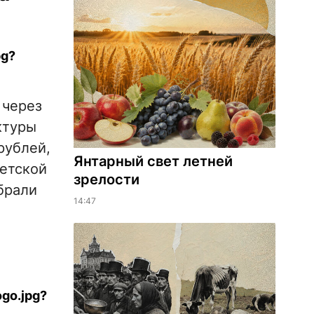
 через
ктуры
рублей,
Янтарный свет летней
ветской
зрелости
обрали
14:47