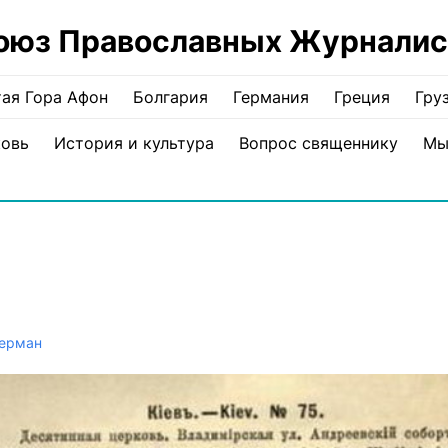
оюз Православных Журналис
ая Гора Афон
Болгария
Германия
Греция
Гру
ковь
История и культура
Вопрос священнику
Мы
Герман