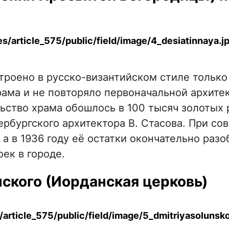
троено в русско-византийском стиле только
рама и не повторяло первоначальной архите
ьство храма обошлось в 100 тысяч золотых 
ербургского архитектора В. Стасова. При со
, а в 1936 году её остатки окончательно раз
ек в городе.
ского (Иорданская церковь)