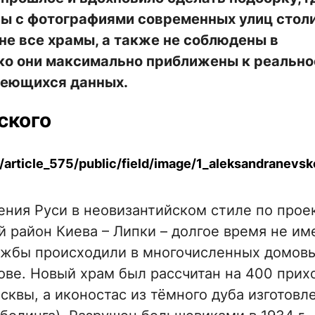
ы с фотографиями современных улиц стол
не все храмы, а также не соблюдены в
ко они максимально приближены к реально
меющихся данных.
ского
ения Руси в неовизантийском стиле по прое
 район Киева – Липки – долгое время не им
лужбы происходили в многочисленных домов
ове. Новый храм был рассчитан на 400 прих
квы, а иконостас из тёмного дуба изготовл