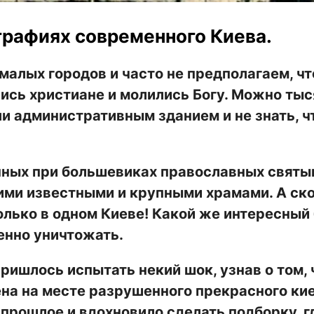
рафиях современного Киева.
малых городов и часто не предполагаем, чт
лись христиане и молились Богу. Можно тыс
и административным зданием и не знать, ч
нных при большевиках православных святын
ими известными и крупными храмами. А ск
олько в одном Киеве! Какой же интересный
ленно уничтожать.
ишлось испытать некий шок, узнав о том, 
ена на месте разрушенного прекрасного ки
 прошлое и вдохновило сделать подборку, г