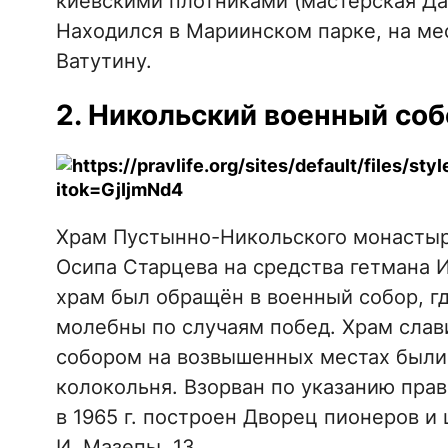
киевскими плотниками (мастерская Да
Находился в Мариинском парке, на ме
Ватутину.
2. Никольский военный со
Храм Пустынно-Никольского монастыря
Осипа Старцева на средства гетмана И
храм был обращён в военный собор, г
молебны по случаям побед. Храм слав
собором на возвышенных местах были у
колокольня. Взорван по указанию прав
в 1965 г. построен Дворец пионеров и 
И. Мазепы, 13.