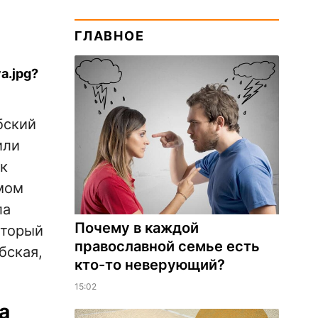
ГЛАВНОЕ
бский
или
к
мом
ла
Почему в каждой
оторый
православной семье есть
бская,
кто-то неверующий?
15:02
а