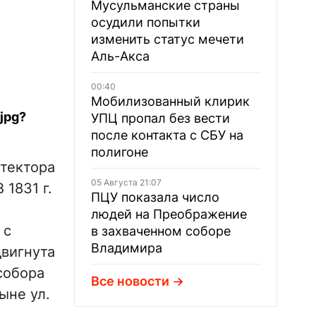
Мусульманские страны
осудили попытки
изменить статус мечети
Аль-Акса
00:40
Мобилизованный клирик
УПЦ пропал без вести
после контакта с СБУ на
полигоне
итектора
05 Августа 21:07
1831 г.
ПЦУ показала число
людей на Преображение
 с
в захваченном соборе
Владимира
двигнута
собора
Все новости
ыне ул.