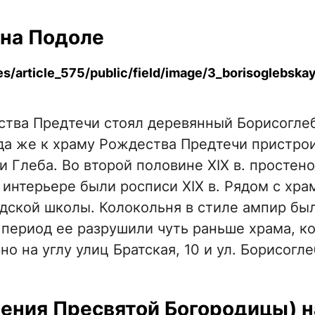
 на Подоле
ества Предтечи стоял деревянный Борисогле
огда же к храму Рождества Предтечи пристро
и Глеба. Во второй половине XIX в. простено
 интерьере были росписи XIX в. Рядом с хра
дской школы. Колокольня в стиле ампир бы
й период ее разрушили чуть раньше храма, к
но на углу улиц Братская, 10 и ул. Борисогле
пения Пресвятой Богородицы) н