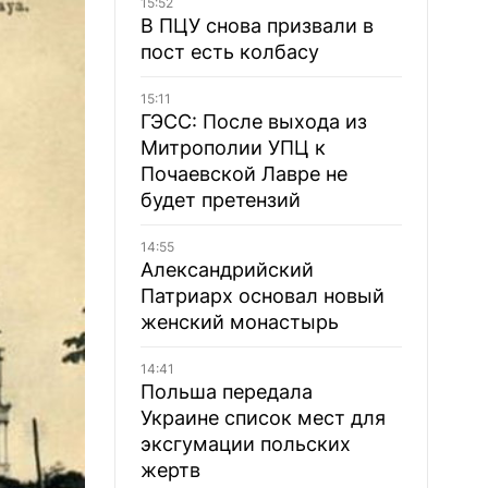
15:52
В ПЦУ снова призвали в
пост есть колбасу
15:11
ГЭСС: После выхода из
Митрополии УПЦ к
Почаевской Лавре не
будет претензий
14:55
Александрийский
Патриарх основал новый
женский монастырь
14:41
Польша передала
Украине список мест для
эксгумации польских
жертв