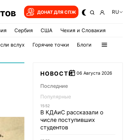
тов
RU
ДОНАТ ДЛЯ СПЖ
зия
Сербия
США
Чехия и Словакия
сли вслух
Горячие точки
Блоги
НОВОСТИ
06 Августа 2026
Последние
Популярные
15:52
В КДАиС рассказали о
числе поступивших
студентов