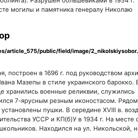
болинга). Разрушен большевиками в 1934 г.
сте могилы и памятника генералу Николаю
бор
, построен в 1696 г. под руководством арх
вана Мазепы в стиле украинского барокко. В 
де хранились военные реликвии, служились
ился 7-ярусным резным иконостасом. Рядом
становлены пушки. В середине XVIII в. воз
ительства УССР и КП(б)У в 1934 г. На месте 
школьников. Находился на ул. Никольской, н