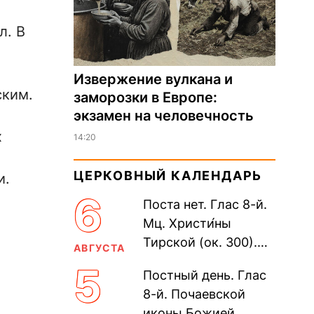
л. В
Извержение вулкана и
ским.
заморозки в Европе:
экзамен на человечность
х
14:20
ЦЕРКОВНЫЙ КАЛЕНДАРЬ
и.
6
Поста нет. Глас 8-й.
Мц. Христи́ны
Тирской (ок. 300).
АВГУСТА
мчч. блгвв. кнн.
5
Постный день. Глас
Бори́са и Гле́ба, во
8-й. Почаевской
Святом Крещении
иконы Божией