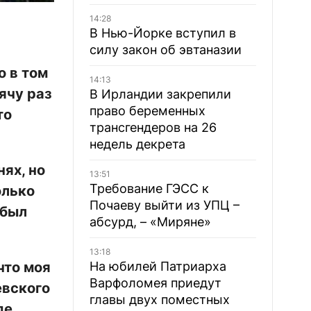
14:28
В Нью-Йорке вступил в
силу закон об эвтаназии
о в том
14:13
ячу раз
В Ирландии закрепили
право беременных
то
трансгендеров на 26
недель декрета
ях, но
13:51
Требование ГЭСС к
олько
Почаеву выйти из УПЦ –
 был
абсурд, – «Миряне»
13:18
что моя
На юбилей Патриарха
Варфоломея приедут
евского
главы двух поместных
де