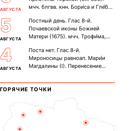
мчч. блгвв. кнн. Бори́са и Гле́ба,
АВГУСТА
во Святом Крещении Рома́на и
5
Постный день. Глас 8-й.
Дави́да (1015). Прп....
Почаевской иконы Божией
Матери (1675). мчч. Трофи́ма,
АВГУСТА
Фео́фила и с ними 13-ти
4
Поста нет. Глас 8-й.
мучеников (284–305). прав.
Мироносицы равноап. Мари́и
воина Фео́дора...
Магдалины (I). Перенесение
АВГУСТА
мощей сщмч. Фо́ки, епископа
Синопского (403–404). Прп.
ГОРЯЧИЕ ТОЧКИ
Корни́лия...