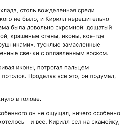
охлада, столь вожделенная среди
кого не было, и Кирилл нерешительно
ама была довольно скромной: дощатый
кой, крашеные стены, иконы, кое-где
рушниками», тусклые замасленные
шенные свечки с оплавленным воском.
ривая иконы, потрогал пальцем
а потолок. Проделав все это, он подумал,
нуло в голове.
собенного он не ощущал, ничего особенно
хотелось – и все. Кирилл сел на скамейку,