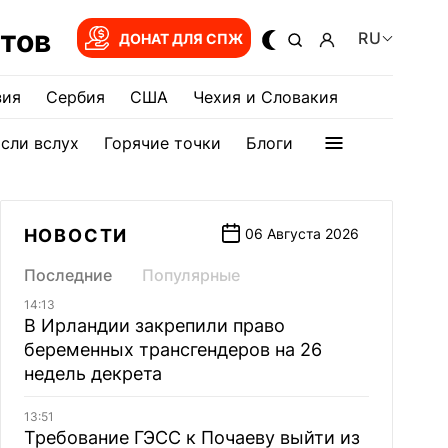
тов
RU
ДОНАТ ДЛЯ СПЖ
зия
Сербия
США
Чехия и Словакия
сли вслух
Горячие точки
Блоги
НОВОСТИ
06 Августа 2026
Последние
Популярные
14:13
В Ирландии закрепили право
беременных трансгендеров на 26
недель декрета
13:51
Требование ГЭСС к Почаеву выйти из