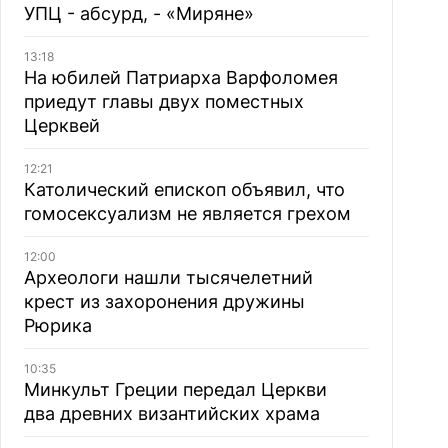
УПЦ - абсурд, - «Миряне»
13:18
На юбилей Патриарха Варфоломея
приедут главы двух поместных
Церквей
12:21
Католический епископ объявил, что
гомосексуализм не является грехом
12:00
Археологи нашли тысячелетний
крест из захоронения дружины
Рюрика
10:35
Минкульт Греции передал Церкви
два древних византийских храма