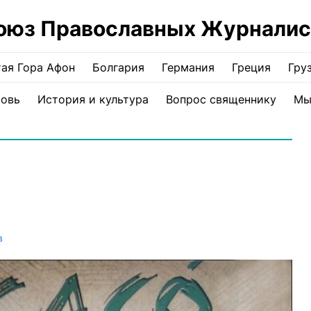
оюз Православных Журналис
ая Гора Афон
Болгария
Германия
Греция
Гру
ковь
История и культура
Вопрос священнику
Мы
в