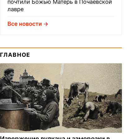
почтили Божью Матерь в Почаевской
лавре
Все новости
ГЛАВНОЕ
Извержение вулкана и заморозки в