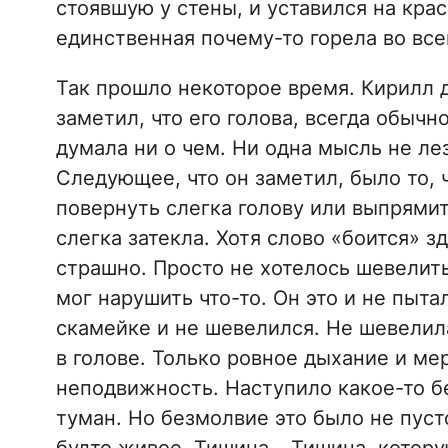
стоявшую у стены, и уставился на кра
единственная почему-то горела во все
Так прошло некоторое время. Кирилл 
заметил, что его голова, всегда обычн
думала ни о чем. Ни одна мысль не лез
Следующее, что он заметил, было то, 
повернуть слегка голову или выпрямить
слегка затекла. Хотя слово «боится» з
страшно. Просто не хотелось шевелит
мог нарушить что-то. Он это и не пыта
скамейке и не шевелился. Не шевелилас
в голове. Только ровное дыхание и ме
неподвижность. Наступило какое-то б
туман. Но безмолвие это было не пуст