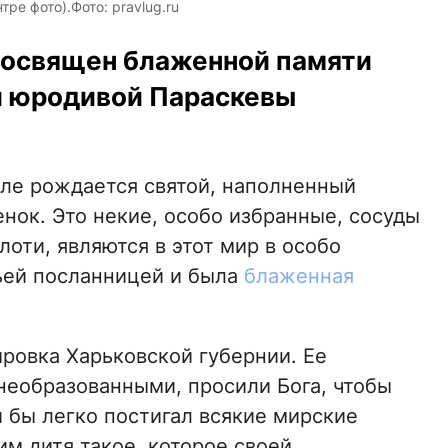
ре фото).Фото: pravlug.ru
посвящен блаженной памяти
и юродивой Параскевы
емле рождается святой, наполненный
нок. Это некие, особо избранные, сосуды
лоти, являются в этот мир в особо
ьей посланницей и была
блаженная
ыровка Харьковской губернии. Ее
необразованными, просили Бога, чтобы
 бы легко постигал всякие мирские
 им дитя такое, которое своей