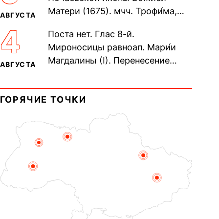
Матери (1675). мчч. Трофи́ма,
АВГУСТА
Фео́фила и с ними 13-ти
4
Поста нет. Глас 8-й.
мучеников (284–305). прав.
Мироносицы равноап. Мари́и
воина Фео́дора...
Магдалины (I). Перенесение
АВГУСТА
мощей сщмч. Фо́ки, епископа
Синопского (403–404). Прп.
ГОРЯЧИЕ ТОЧКИ
Корни́лия...