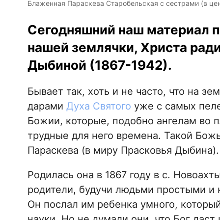
Блаженная Параскева Старобельская с сестрами (в цент
Сегодняшний наш материал 
нашей землячки, Христа рад
Дыбиной (1867-1942).
Бывает так, хоть и не часто, что на з
дарами
Духа Святого
уже с самых пеле
Божии, которые, подобно ангелам во п
трудные для него времена. Такой Бож
Параскева (в миру Прасковья Дыбина).
Родилась она в 1867 году в с. Новоахт
родители, будучи людьми простыми и 
Он послал им ребенка умного, который
науки. Но не думали они, что Бог даст