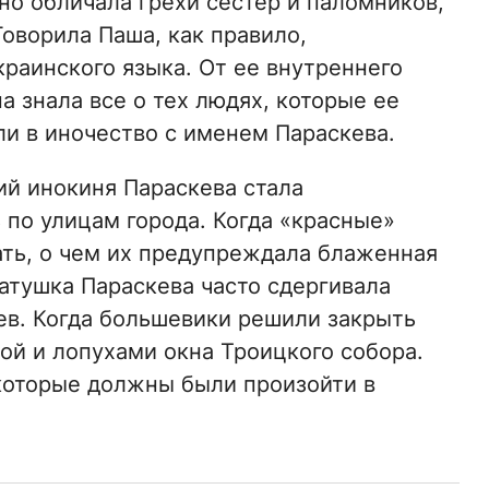
но обличала грехи сестер и паломников,
оворила Паша, как правило,
раинского языка. От ее внутреннего
а знала все о тех людях, которые ее
и в иночество с именем Параскева.
й инокиня Параскева стала
ь по улицам города. Когда «красные»
ать, о чем их предупреждала блаженная
атушка Параскева часто сдергивала
ев. Когда большевики решили закрыть
ой и лопухами окна Троицкого собора.
которые должны были произойти в