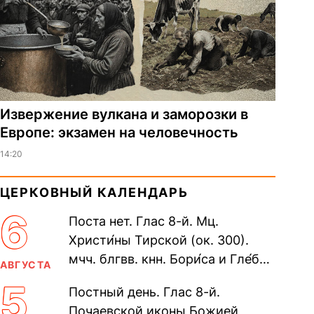
Извержение вулкана и заморозки в
Европе: экзамен на человечность
14:20
ЦЕРКОВНЫЙ КАЛЕНДАРЬ
6
Поста нет. Глас 8-й. Мц.
Христи́ны Тирской (ок. 300).
мчч. блгвв. кнн. Бори́са и Гле́ба,
АВГУСТА
во Святом Крещении Рома́на и
5
Постный день. Глас 8-й.
Дави́да (1015). Прп....
Почаевской иконы Божией