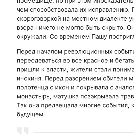
посмешище, но при этом иносказатель
чем способствовала их исправлению. Г
скороговоркой на местном диалекте ук
взора ничего не могло быть скрыто. Он
окружали. Со временем Пашу постригл
Перед началом революционных событи
переодеваться во все красное и бегат
пришли к власти, жители стали поним
инокиня. Перед разорением обители м
полотенца с икон и покрывала с анало
монастырь, матушка позакрывала трав
Так она предвещала многие события, 
будущем.