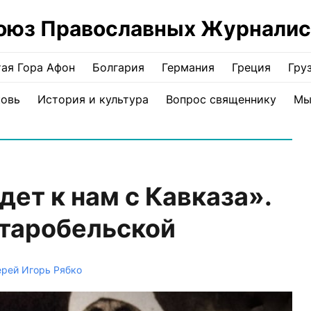
оюз Православных Журналис
ая Гора Афон
Болгария
Германия
Греция
Гру
ковь
История и культура
Вопрос священнику
Мы
ет к нам с Кавказа».
таробельской
рей Игорь Рябко