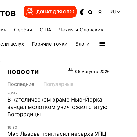
тов
RU
ДОНАТ ДЛЯ СПЖ
зия
Сербия
США
Чехия и Словакия
сли вслух
Горячие точки
Блоги
НОВОСТИ
06 Августа 2026
Последние
Популярные
20:47
В католическом храме Нью-Йорка
вандал молотком уничтожил статую
Богородицы
19:30
Мэр Львова пригласил иерарха УПЦ