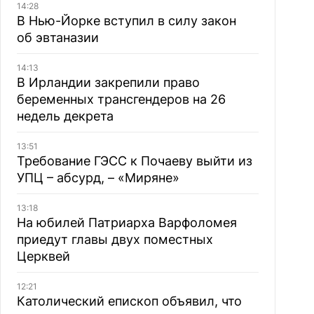
14:28
В Нью-Йорке вступил в силу закон
об эвтаназии
14:13
В Ирландии закрепили право
беременных трансгендеров на 26
недель декрета
13:51
Требование ГЭСС к Почаеву выйти из
УПЦ – абсурд, – «Миряне»
13:18
На юбилей Патриарха Варфоломея
приедут главы двух поместных
Церквей
12:21
Католический епископ объявил, что