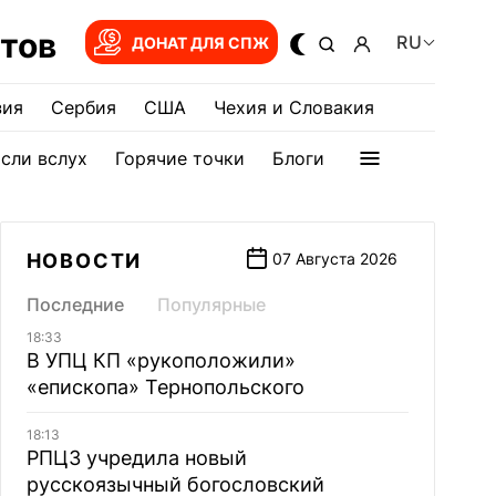
тов
RU
ДОНАТ ДЛЯ СПЖ
зия
Сербия
США
Чехия и Словакия
сли вслух
Горячие точки
Блоги
НОВОСТИ
07 Августа 2026
Последние
Популярные
18:33
В УПЦ КП «рукоположили»
«епископа» Тернопольского
18:13
РПЦЗ учредила новый
русскоязычный богословский