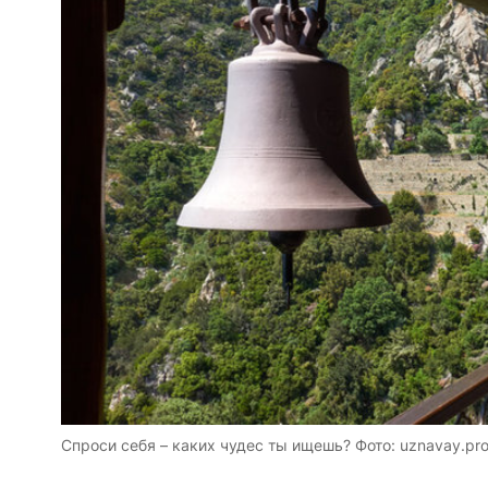
Спроси себя – каких чудес ты ищешь? Фото: uznavay.pr