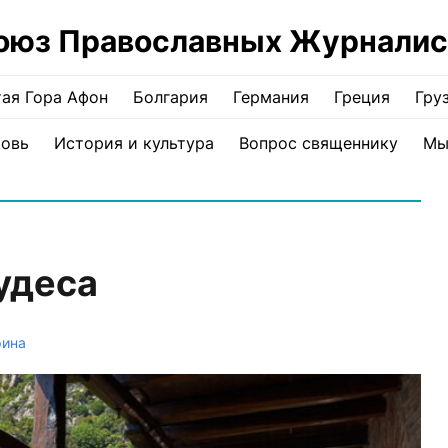
оюз Православных Журналис
ая Гора Афон
Болгария
Германия
Греция
Гру
ковь
История и культура
Вопрос священнику
Мы
удеса
рина