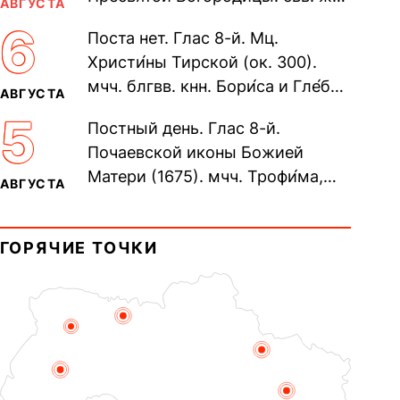
АВГУСТА
Олимпиа́ды, диаконисы (409) и
6
Поста нет. Глас 8-й. Мц.
прп. Евпракси́и девы,...
Христи́ны Тирской (ок. 300).
мчч. блгвв. кнн. Бори́са и Гле́ба,
АВГУСТА
во Святом Крещении Рома́на и
5
Постный день. Глас 8-й.
Дави́да (1015). Прп....
Почаевской иконы Божией
Матери (1675). мчч. Трофи́ма,
АВГУСТА
Фео́фила и с ними 13-ти
мучеников (284–305). прав.
ГОРЯЧИЕ ТОЧКИ
воина Фео́дора...