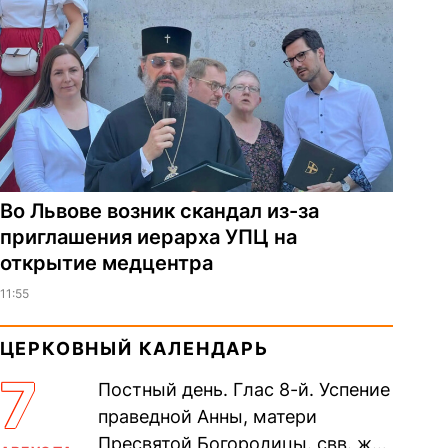
Во Львове возник скандал из-за
приглашения иерарха УПЦ на
открытие медцентра
11:55
ЦЕРКОВНЫЙ КАЛЕНДАРЬ
7
Постный день. Глас 8-й. Успение
праведной Анны, матери
Пресвятой Богородицы. свв. жен