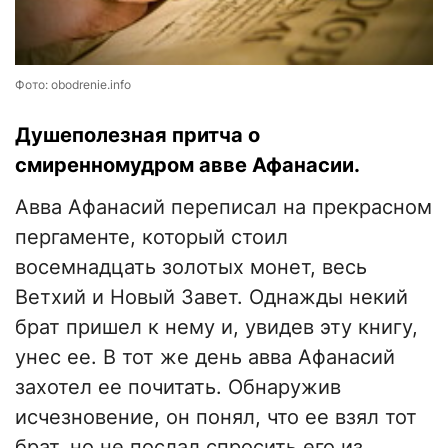
Фото: obodrenie.info
Душеполезная притча о
смиренномудром авве Афанасии.
Авва Афанасий переписал на прекрасном
пергаменте, который стоил
восемнадцать золотых монет, весь
Ветхий и Новый Завет. Однажды некий
брат пришел к нему и, увидев эту книгу,
унес ее. В тот же день авва Афанасий
захотел ее почитать. Обнаружив
исчезновение, он понял, что ее взял тот
брат, но не послал спросить его из