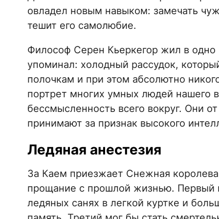
овладел новым навыком: замечать чуж
тешит его самолюбие.
Философ Серен Кьеркегор жил в одно 
упоминал: холодный рассудок, который
полочкам и при этом абсолютно никого
портрет многих умных людей нашего в
бессмысленность всего вокруг. Они от 
принимают за признак высокого интел
Ледяная анестезия
За Каем приезжает Снежная королева.
прощание с прошлой жизнью. Первый п
ледяных санях в легкой куртке и боль
память. Третий мог бы стать смертель