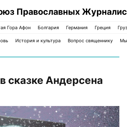
оюз Православных Журналис
ая Гора Афон
Болгария
Германия
Греция
Гру
ковь
История и культура
Вопрос священнику
Мы
 в сказке Андерсена