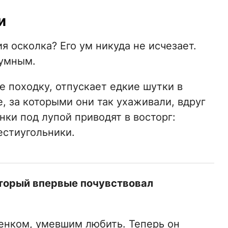
и
я осколка? Его ум никуда не исчезает.
оумным.
е походку, отпускает едкие шутки в
, за которыми они так ухаживали, вдруг
ки под лупой приводят в восторг:
естиугольники.
оторый впервые почувствовал
енком, умевшим любить. Теперь он