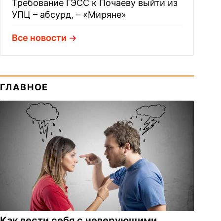
Требование ГЭСС к Почаеву выйти из
УПЦ – абсурд, – «Миряне»
Все новости
ГЛАВНОЕ
Как вести себя с неверующими