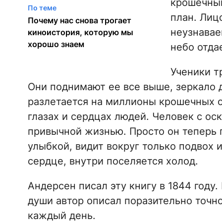
крошечным
По теме
план. Лиц
Почему нас снова трогает
неузнавае
киноистория, которую мы
хорошо знаем
небо отда
Ученики т
Они поднимают ее все выше, зеркало д
разлетается на миллионы крошечных о
глазах и сердцах людей. Человек с ос
привычной жизнью. Просто он теперь 
улыбкой, видит вокруг только подвох и
сердце, внутри поселяется холод.
Андерсен писал эту книгу в 1844 году
души автор описал поразительно точно
каждый день.