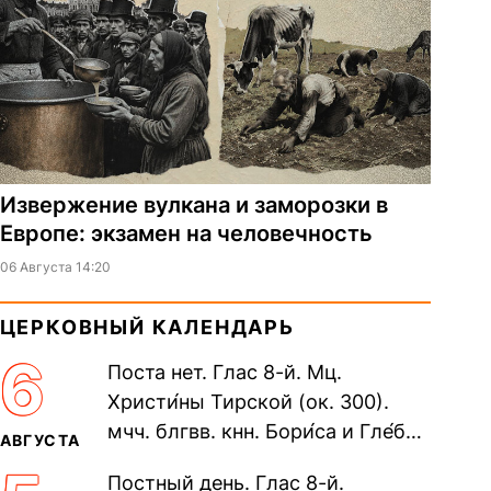
Извержение вулкана и заморозки в
Европе: экзамен на человечность
06 Августа 14:20
ЦЕРКОВНЫЙ КАЛЕНДАРЬ
6
Поста нет. Глас 8-й. Мц.
Христи́ны Тирской (ок. 300).
мчч. блгвв. кнн. Бори́са и Гле́ба,
АВГУСТА
во Святом Крещении Рома́на и
Постный день. Глас 8-й.
Дави́да (1015). Прп....