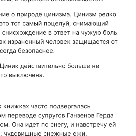
ние о природе цинизма. Цинизм редко
 это тот самый поцелуй, снимающий
е снисхождение в ответ на чужую боль
Так израненный человек защищается от
всегда безопаснее.
 Циник действительно больше не
сто выключена.
х книжках часто подвергалась
ом переводе супругов Ганзенов Герда
м. Она идет по снегу, и навстречу ей
ы: чудовищные снежные ежи,