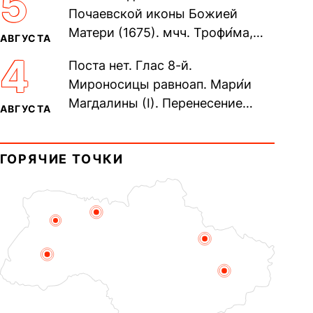
5
Почаевской иконы Божией
Матери (1675). мчч. Трофи́ма,
АВГУСТА
Фео́фила и с ними 13-ти
4
Поста нет. Глас 8-й.
мучеников (284–305). прав.
Мироносицы равноап. Мари́и
воина Фео́дора...
Магдалины (I). Перенесение
АВГУСТА
мощей сщмч. Фо́ки, епископа
Синопского (403–404). Прп.
ГОРЯЧИЕ ТОЧКИ
Корни́лия...