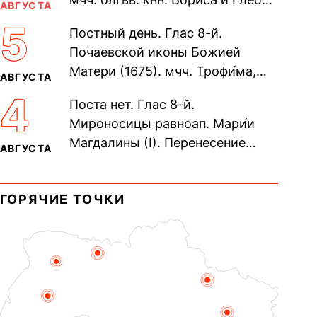
АВГУСТА
во Святом Крещении Рома́на и
5
Постный день. Глас 8-й.
Дави́да (1015). Прп....
Почаевской иконы Божией
Матери (1675). мчч. Трофи́ма,
АВГУСТА
Фео́фила и с ними 13-ти
4
Поста нет. Глас 8-й.
мучеников (284–305). прав.
Мироносицы равноап. Мари́и
воина Фео́дора...
Магдалины (I). Перенесение
АВГУСТА
мощей сщмч. Фо́ки, епископа
Синопского (403–404). Прп.
ГОРЯЧИЕ ТОЧКИ
Корни́лия...