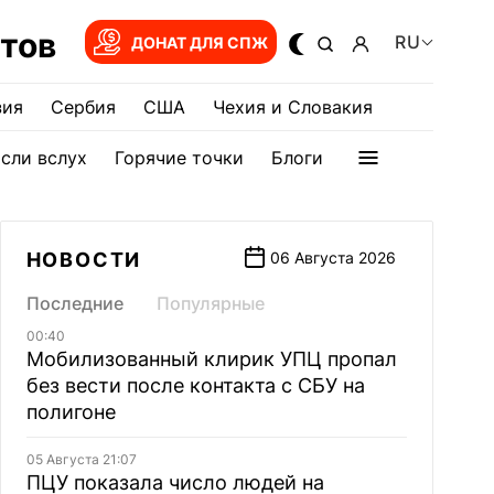
тов
RU
ДОНАТ ДЛЯ СПЖ
зия
Сербия
США
Чехия и Словакия
сли вслух
Горячие точки
Блоги
НОВОСТИ
06 Августа 2026
Последние
Популярные
00:40
Мобилизованный клирик УПЦ пропал
без вести после контакта с СБУ на
полигоне
05 Августа 21:07
ПЦУ показала число людей на