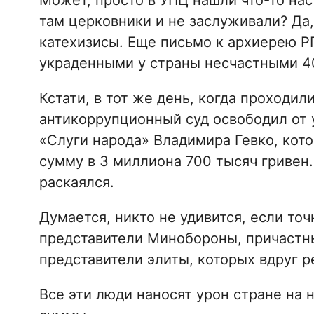
Может, просто в УПЦ нашли что-то нас
там церковники и не заслуживали? Да
катехизисы. Еще письмо к архиерею РП
украденными у страны несчастными 4
Кстати, в тот же день, когда проходи
антикоррупционный суд освободил от 
«Слуги народа» Владимира Гевко, кот
сумму в 3 миллиона 700 тысяч гривен.
раскаялся.
Думается, никто не удивится, если то
представители Минобороны, причастны
представители элиты, которых вдруг р
Все эти люди наносят урон стране на