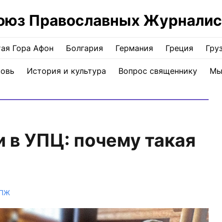
оюз Православных Журналис
ая Гора Афон
Болгария
Германия
Греция
Гру
ковь
История и культура
Вопрос священнику
Мы
и в УПЦ: почему такая
СПЖ