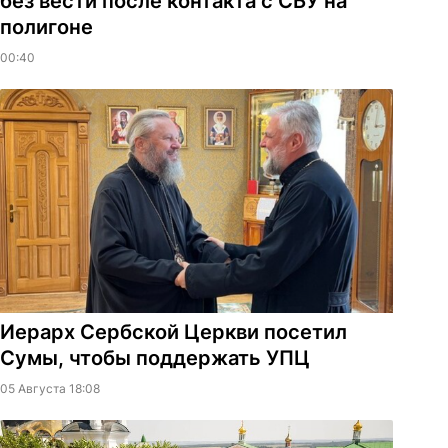
без вести после контакта с СБУ на
полигоне
00:40
Иерарх Сербской Церкви посетил
Сумы, чтобы поддержать УПЦ
05 Августа 18:08