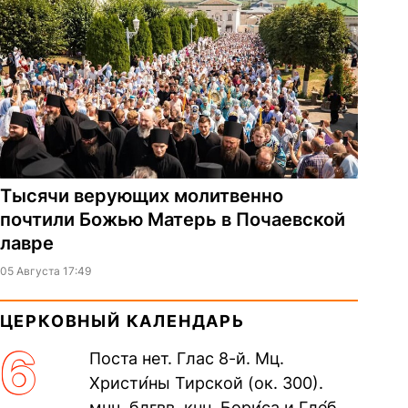
Тысячи верующих молитвенно
почтили Божью Матерь в Почаевской
лавре
05 Августа 17:49
ЦЕРКОВНЫЙ КАЛЕНДАРЬ
6
Поста нет. Глас 8-й. Мц.
Христи́ны Тирской (ок. 300).
мчч. блгвв. кнн. Бори́са и Гле́ба,