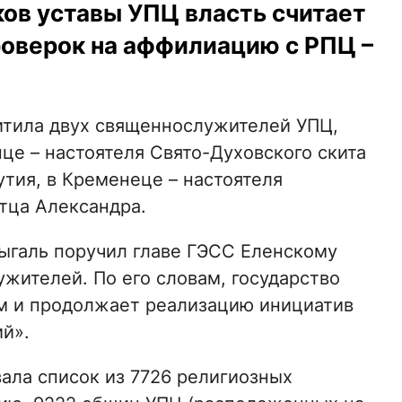
ов уставы УПЦ власть считает
роверок на аффилиацию с РПЦ –
хитила двух священнослужителей УПЦ,
нце – настоятеля Свято-Духовского скита
тия, в Кременеце – настоятеля
тца Александра.
мыгаль поручил главе ГЭСС Еленскому
жителей. По его словам, государство
ям и продолжает реализацию инициатив
й».
ала список из 7726 религиозных