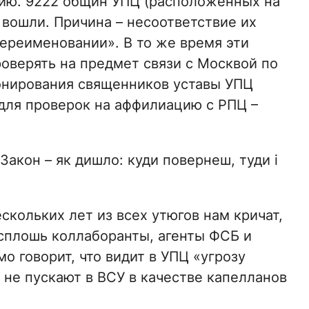
ию. 9222 общин УПЦ (расположенных на
 вошли. Причина – несоответствие их
 переименовании». В то же время эти
оверять на предмет связи с Москвой по
ронирования священников уставы УПЦ
 для проверок на аффилиацию с РПЦ –
акон – як дишло: куди повернеш, туди і
скольких лет из всех утюгов нам кричат,
 сплошь коллаборанты, агенты ФСБ и
о говорит, что видит в УПЦ «угрозу
 не пускают в ВСУ в качестве капелланов