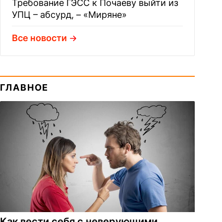
Требование ГЭСС к Почаеву выйти из
УПЦ – абсурд, – «Миряне»
Все новости
ГЛАВНОЕ
Как вести себя с неверующими