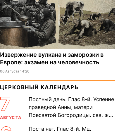
Извержение вулкана и заморозки в
Европе: экзамен на человечность
06 Августа 14:20
ЦЕРКОВНЫЙ КАЛЕНДАРЬ
7
Постный день. Глас 8-й. Успение
праведной Анны, матери
Пресвятой Богородицы. свв. жен
АВГУСТА
Олимпиа́ды, диаконисы (409) и
Поста нет. Глас 8-й. Мц.
прп. Евпракси́и девы,...