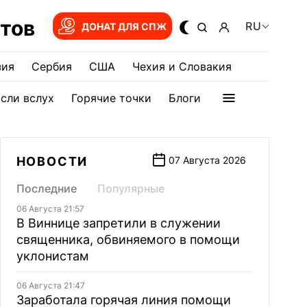
тов
RU
ДОНАТ ДЛЯ СПЖ
зия
Сербия
США
Чехия и Словакия
сли вслух
Горячие точки
Блоги
НОВОСТИ
07 Августа 2026
Последние
Популярные
06 Августа 21:57
В Виннице запретили в служении
священника, обвиняемого в помощи
уклонистам
06 Августа 21:47
Заработала горячая линия помощи