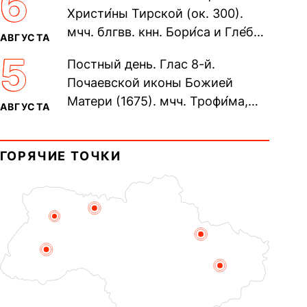
6
Христи́ны Тирской (ок. 300).
мчч. блгвв. кнн. Бори́са и Гле́ба,
АВГУСТА
во Святом Крещении Рома́на и
5
Постный день. Глас 8-й.
Дави́да (1015). Прп....
Почаевской иконы Божией
Матери (1675). мчч. Трофи́ма,
АВГУСТА
Фео́фила и с ними 13-ти
мучеников (284–305). прав.
ГОРЯЧИЕ ТОЧКИ
воина Фео́дора...