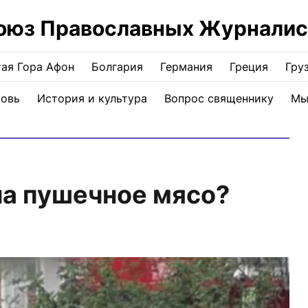
оюз Православных Журналис
ая Гора Афон
Болгария
Германия
Греция
Гру
ковь
История и культура
Вопрос священнику
Мы
на пушечное мясо?