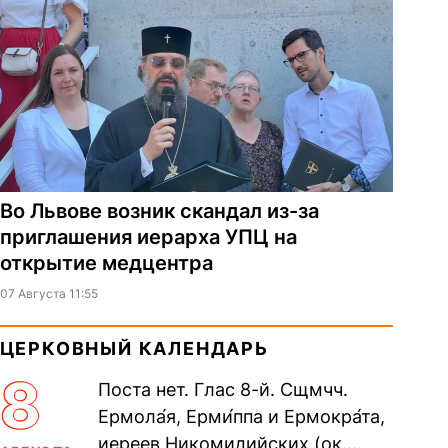
Во Львове возник скандал из-за
приглашения иерарха УПЦ на
открытие медцентра
07 Августа 11:55
ЦЕРКОВНЫЙ КАЛЕНДАРЬ
8
Поста нет. Глас 8-й. Сщмчч.
Ермола́я, Ерми́ппа и Ермокра́та,
иереев Никомидийских (ок.