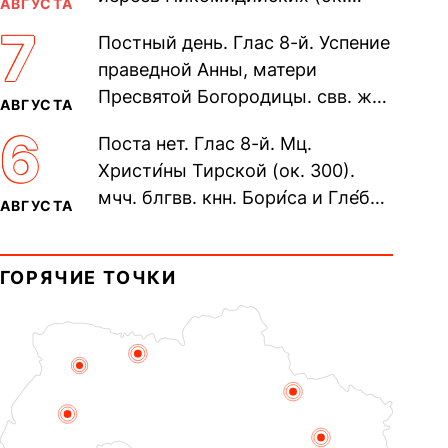
АВГУСТА
305). Прп. Моисе́я У́грина,
7
Постный день. Глас 8-й. Успение
Печерского, в Ближних
праведной Анны, матери
пещерах...
Пресвятой Богородицы. свв. жен
АВГУСТА
Олимпиа́ды, диаконисы (409) и
6
Поста нет. Глас 8-й. Мц.
прп. Евпракси́и девы,...
Христи́ны Тирской (ок. 300).
мчч. блгвв. кнн. Бори́са и Гле́ба,
АВГУСТА
во Святом Крещении Рома́на и
Дави́да (1015). Прп....
ГОРЯЧИЕ ТОЧКИ