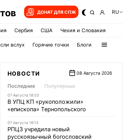
тов
RU
ДОНАТ ДЛЯ СПЖ
зия
Сербия
США
Чехия и Словакия
сли вслух
Горячие точки
Блоги
НОВОСТИ
08 Августа 2026
Последние
Популярные
07 Августа 18:33
В УПЦ КП «рукоположили»
«епископа» Тернопольского
07 Августа 18:13
РПЦЗ учредила новый
русскоязычный богословский