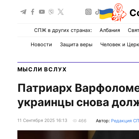
С
СПЖ в других странах:
Албания
Свят
Новости
Защита веры
Человек и Цер
МЫСЛИ ВСЛУХ
Патриарх Варфоломей
украинцы снова дол
11 Сентября 2025 16:13
Автор:
Редакция С
466