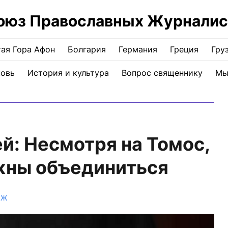
оюз Православных Журналис
ая Гора Афон
Болгария
Германия
Греция
Гру
ковь
История и культура
Вопрос священнику
Мы
: Несмотря на Томос,
жны объединиться
ПЖ