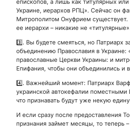
епископов, а лишь как титулярных или
Украине, иерархов РПЦ». Сейчас он фак
Митрополитом Онуфрием существует. С
ее иерархи – никакие не «титулярные»
3️⃣. Вы будете смеяться, но Патриарх 
объединению Православия в Украине: 
православные Церкви Украины: и митр
Епифания, чтобы они объединились и в 
4️⃣. Важнейший момент: Патриарх Вар
украинской автокефалии поместными Ц
что признавать будут уже некую един
И если сразу после предоставления То
признания займет месяцы, то теперь – 