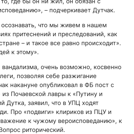
о, где бы он ни жил, он обязан с
споведанию», – подчеркивает Дутчак.
о осознавать, что мы живем в нашем
виях притеснений и преследований, как
стране – и такое все равно происходит».
дей к этому».
е вандализма, очень возможно, косвенно
ллеги, позволяя себе разжигание
ак накануне опубликовал в ФБ пост с
 из Почаевской лавры к «Путину и
й Дутка, заявил, что в УПЦ ходят
и. Про «подвиги» клириков из ПЦУ и
«уважение к чужому вероисповеданию», к
Вопрос риторический.