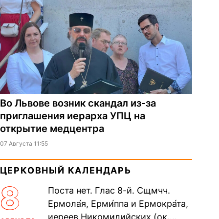
Во Львове возник скандал из-за
приглашения иерарха УПЦ на
открытие медцентра
07 Августа 11:55
ЦЕРКОВНЫЙ КАЛЕНДАРЬ
8
Поста нет. Глас 8-й. Сщмчч.
Ермола́я, Ерми́ппа и Ермокра́та,
иереев Никомидийских (ок.