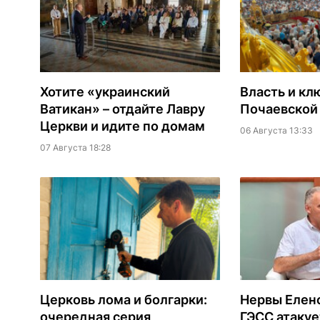
Хотите «украинский
Власть и кл
Ватикан» – отдайте Лавру
Почаевской
Церкви и идите по домам
06 Августа 13:33
07 Августа 18:28
Церковь лома и болгарки:
Нервы Еленс
очередная серия
ГЭСС атакуе