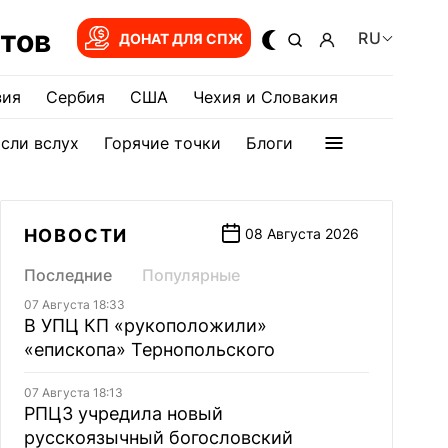
тов
RU
ДОНАТ ДЛЯ СПЖ
зия
Сербия
США
Чехия и Словакия
сли вслух
Горячие точки
Блоги
НОВОСТИ
08 Августа 2026
Последние
Популярные
07 Августа 18:33
В УПЦ КП «рукоположили»
«епископа» Тернопольского
07 Августа 18:13
РПЦЗ учредила новый
русскоязычный богословский