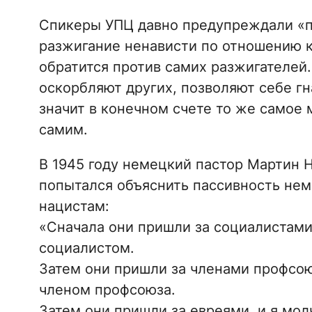
Спикеры УПЦ давно предупреждали «п
разжигание ненависти по отношению 
обратится против самих разжигателей.
оскорбляют других, позволяют себе гн
значит в конечном счете то же самое
самим.
В 1945 году немецкий пастор Мартин Н
попытался объяснить пассивность нем
нацистам:
«Сначала они пришли за социалистами,
социалистом.
Затем они пришли за членами профсоюз
членом профсоюза.
Затем они пришли за евреями, и я молч