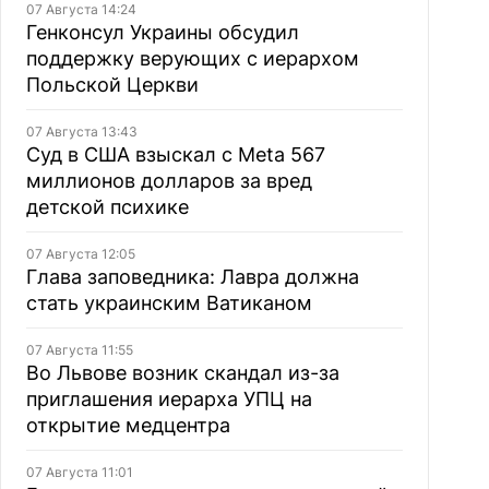
07 Августа 14:24
Генконсул Украины обсудил
поддержку верующих с иерархом
Польской Церкви
07 Августа 13:43
Суд в США взыскал с Meta 567
миллионов долларов за вред
детской психике
07 Августа 12:05
Глава заповедника: Лавра должна
стать украинским Ватиканом
07 Августа 11:55
Во Львове возник скандал из-за
приглашения иерарха УПЦ на
открытие медцентра
07 Августа 11:01