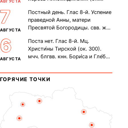
АВГУСТА
305). Прп. Моисе́я У́грина,
7
Постный день. Глас 8-й. Успение
Печерского, в Ближних
праведной Анны, матери
пещерах...
Пресвятой Богородицы. свв. жен
АВГУСТА
Олимпиа́ды, диаконисы (409) и
6
Поста нет. Глас 8-й. Мц.
прп. Евпракси́и девы,...
Христи́ны Тирской (ок. 300).
мчч. блгвв. кнн. Бори́са и Гле́ба,
АВГУСТА
во Святом Крещении Рома́на и
Дави́да (1015). Прп....
ГОРЯЧИЕ ТОЧКИ