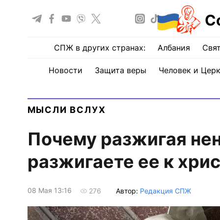
С
СПЖ в других странах:
Албания
Свят
Новости
Защита веры
Человек и Цер
МЫСЛИ ВСЛУХ
Почему разжигая нен
разжигаете ее к хри
08 Мая 13:16
Автор:
Редакция СПЖ
276