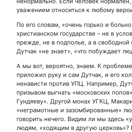
ненормально. Если человек нормален, т
уважением относиться к любому верои
По его словам, «очень горько и больн
христианском государстве – не в усло
прежде, не в подполье, а в свободной 
Дутчак «не знает», «что побуждает лю
А мы вот, вероятно, знаем. К проблем
приложил руку и сам Дутчак, и его ко
ненависти против УПЦ. Например, Дутч
призывом выгнать «московских попов»
Гундяеву». Другой монах УГКЦ, Макари
«неграмотные и зазомбированные» люд
говорить нечего. Видим ли мы здесь 
людям, «ходящим в другую церковь»? 