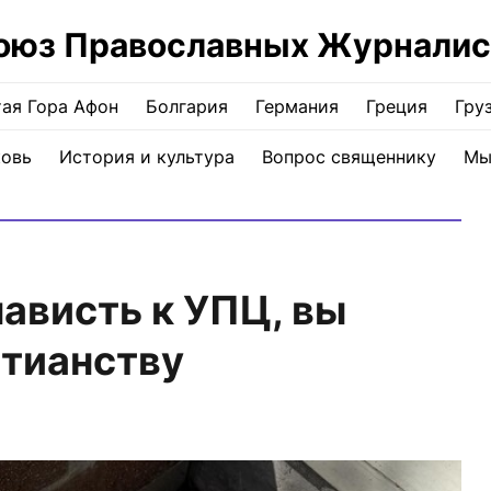
оюз Православных Журналис
ая Гора Афон
Болгария
Германия
Греция
Гру
ковь
История и культура
Вопрос священнику
Мы
ависть к УПЦ, вы
стианству