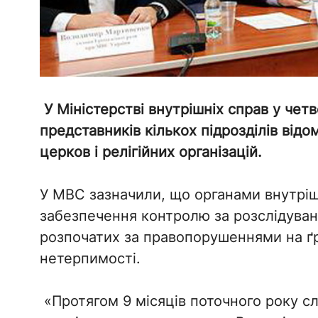
У Міністерстві внутрішніх справ у четв
представників кількох підрозділів відо
церков і релігійних організацій.
У МВС зазначили, що органами внутрі
забезпечення контролю за розслідува
розпочатих за правопорушеннями на ґру
нетерпимості.
«Протягом 9 місяців поточного року сл