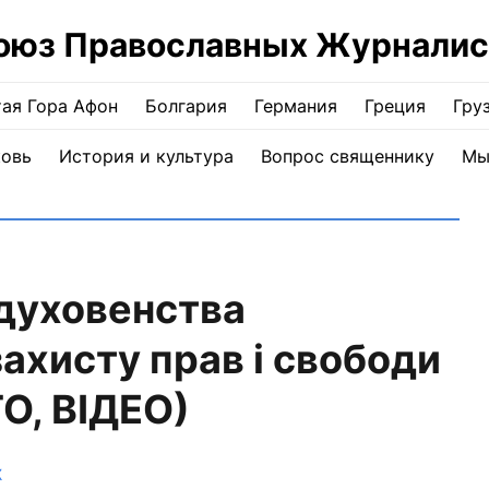
оюз Православных Журналис
ая Гора Афон
Болгария
Германия
Греция
Гру
ковь
История и культура
Вопрос священнику
Мы
духовенства
ахисту прав і свободи
ТО, ВІДЕО)
Ж