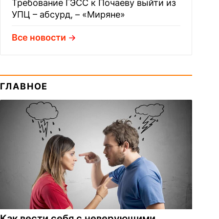
Требование ГЭСС к Почаеву выйти из
УПЦ – абсурд, – «Миряне»
Все новости
ГЛАВНОЕ
Как вести себя с неверующими