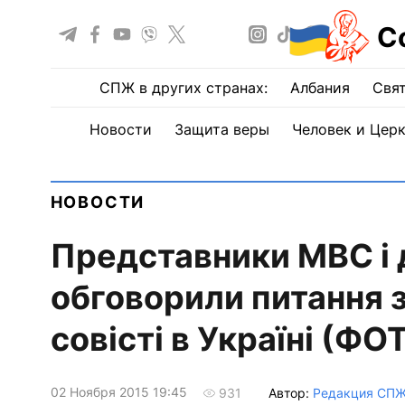
С
СПЖ в других странах:
Албания
Свят
Новости
Защита веры
Человек и Цер
НОВОСТИ
Представники МВС і 
обговорили питання з
совісті в Україні (ФО
02 Ноября 2015 19:45
Автор:
Редакция СП
931