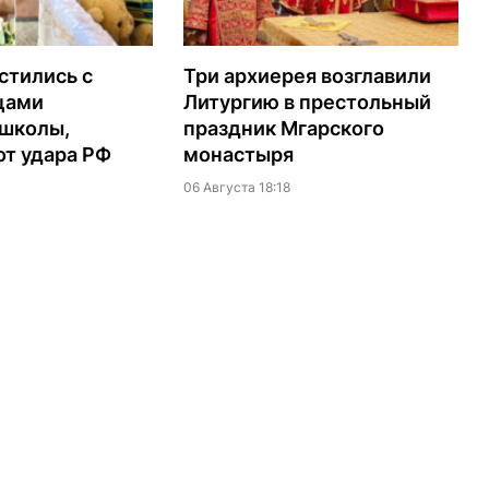
стились с
Три архиерея возглавили
цами
Литургию в престольный
 школы,
праздник Мгарского
т удара РФ
монастыря
06 Августа 18:18