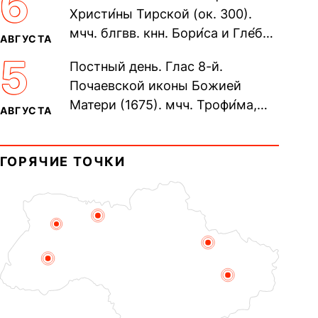
6
Христи́ны Тирской (ок. 300).
мчч. блгвв. кнн. Бори́са и Гле́ба,
АВГУСТА
во Святом Крещении Рома́на и
5
Постный день. Глас 8-й.
Дави́да (1015). Прп....
Почаевской иконы Божией
Матери (1675). мчч. Трофи́ма,
АВГУСТА
Фео́фила и с ними 13-ти
мучеников (284–305). прав.
ГОРЯЧИЕ ТОЧКИ
воина Фео́дора...