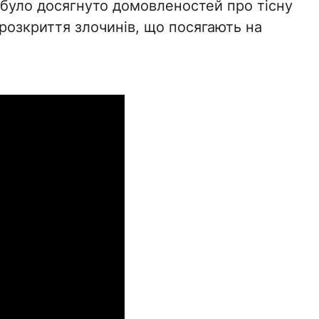
и було досягнуто домовленостей про тісну
розкриття злочинів, що посягають на