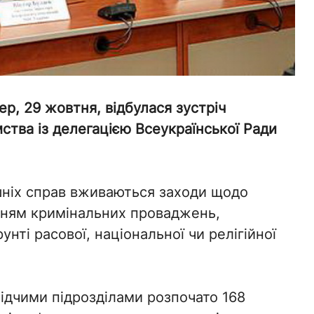
ер, 29 жовтня, відбулася зустріч
мства із делегацією Всеукраїнської Ради
шніх справ вживаються заходи щодо
нням кримінальних проваджень,
нті расової, національної чи релігійної
ідчими підрозділами розпочато 168