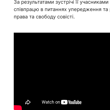
За результатами зустрічі її учасникам
співпрацю в питаннях упередження та 
права та свободу совісті.