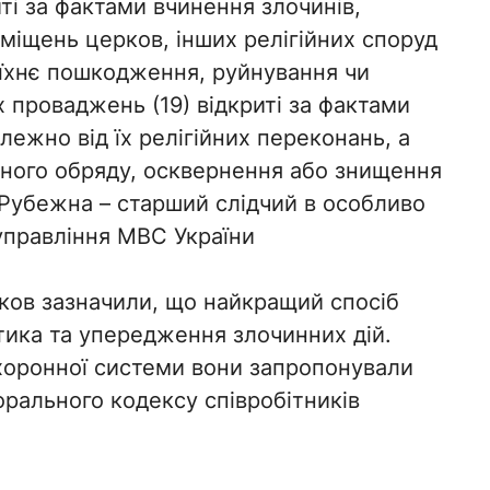
ті за фактами вчинення злочинів,
иміщень церков, інших релігійних споруд
а їхнє пошкодження, руйнування чи
 проваджень (19) відкриті за фактами
ежно від їх релігійних переконань, а
йного обряду, осквернення або знищення
я Рубежна – старший слідчий в особливо
управління МВС України
ков зазначили, що найкращий спосіб
тика та упередження злочинних дій.
оронної системи вони запропонували
орального кодексу співробітників