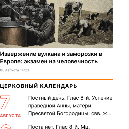
Извержение вулкана и заморозки в
Европе: экзамен на человечность
06 Августа 14:20
ЦЕРКОВНЫЙ КАЛЕНДАРЬ
7
Постный день. Глас 8-й. Успение
праведной Анны, матери
Пресвятой Богородицы. свв. жен
АВГУСТА
Олимпиа́ды, диаконисы (409) и
Поста нет. Глас 8-й. Мц.
прп. Евпракси́и девы,...