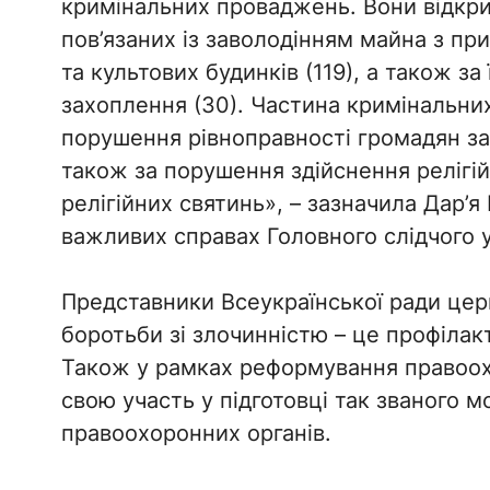
кримінальних проваджень. Вони відкри
пов’язаних із заволодінням майна з пр
та культових будинків (119), а також з
захоплення (30). Частина кримінальних
порушення рівноправності громадян зал
також за порушення здійснення релігі
релігійних святинь», – зазначила Дар’
важливих справах Головного слідчого 
Представники Всеукраїнської ради цер
боротьби зі злочинністю – це профілак
Також у рамках реформування правоох
свою участь у підготовці так званого м
правоохоронних органів.