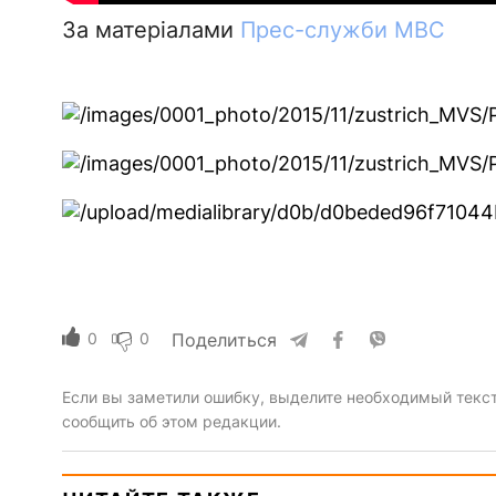
За матеріалами
Прес-служби МВС
0
0
Поделиться
Если вы заметили ошибку, выделите необходимый текст 
сообщить об этом редакции.