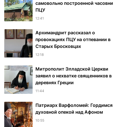
самовольно построенной часовни
ПЦУ
12:41
Архимандрит рассказал о
провокациях ПЦУ на отпевании в
Старых Бросковцах
12:18
Митрополит Элладской Церкви
заявил о нехватке священников в
деревнях Греции
11:44
Патриарх Варфоломей: Гордимся
духовной опекой над Афоном
10:55