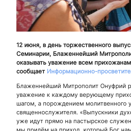
12 июня, в день торжественного выпу
Семинарии, Блаженнейший Митрополи
оказывать уважение всем прихожанам 
сообщает
Информационно-просветите
Блаженнейший Митрополит Онуфрий ра
уважение к каждому верующему прих
шагом, а порождением молитвенного у
священнослужителя. «Выпускники духо
уже идут прямо на пастырское служен
мы придём на приход, который Бог нам 