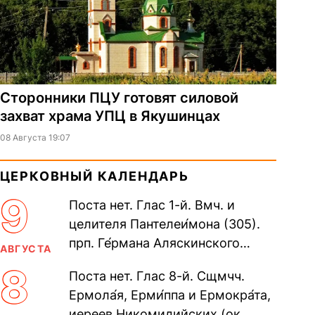
Сторонники ПЦУ готовят силовой
захват храма УПЦ в Якушинцах
08 Августа 19:07
ЦЕРКОВНЫЙ КАЛЕНДАРЬ
9
Поста нет. Глас 1-й. Вмч. и
целителя Пантелеи́мона (305).
прп. Ге́рмана Аляскинского
АВГУСТА
(прославление 1970). Блж.
8
Поста нет. Глас 8-й. Сщмчч.
Николая Кочанова, Христа
Ермола́я, Ерми́ппа и Ермокра́та,
ради...
иереев Никомидийских (ок.