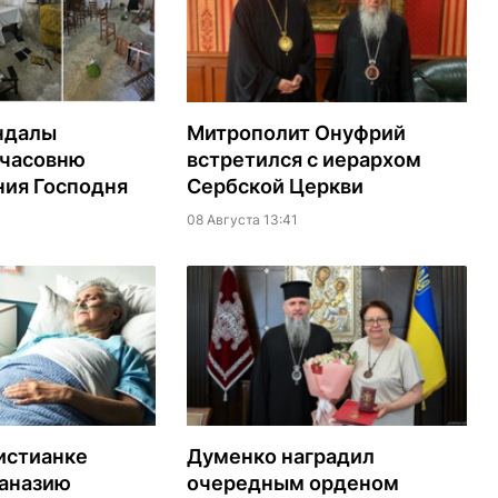
ндалы
Митрополит Онуфрий
 часовню
встретился с иерархом
ия Господня
Сербской Церкви
08 Августа 13:41
истианке
Думенко наградил
таназию
очередным орденом