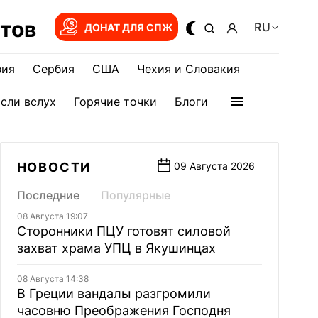
тов
RU
ДОНАТ ДЛЯ СПЖ
зия
Сербия
США
Чехия и Словакия
сли вслух
Горячие точки
Блоги
НОВОСТИ
09 Августа 2026
Последние
Популярные
08 Августа 19:07
Сторонники ПЦУ готовят силовой
захват храма УПЦ в Якушинцах
08 Августа 14:38
В Греции вандалы разгромили
часовню Преображения Господня