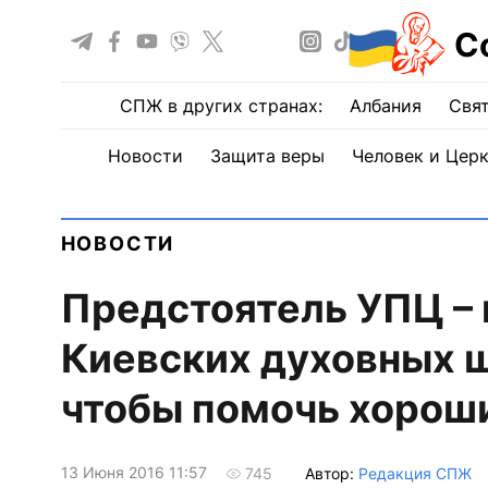
С
СПЖ в других странах:
Албания
Свят
Новости
Защита веры
Человек и Цер
НОВОСТИ
Предстоятель УПЦ –
Киевских духовных ш
чтобы помочь хорош
13 Июня 2016 11:57
Автор:
Редакция СПЖ
745