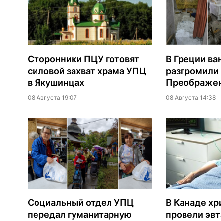
Сторонники ПЦУ готовят
В Греции ва
силовой захват храма УПЦ
разгромили
в Якушинцах
Преображен
08 Августа 19:07
08 Августа 14:38
Социальный отдел УПЦ
В Канаде хр
передал гуманитарную
провели эв