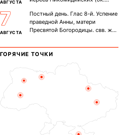
АВГУСТА
305). Прп. Моисе́я У́грина,
7
Постный день. Глас 8-й. Успение
Печерского, в Ближних
праведной Анны, матери
пещерах...
Пресвятой Богородицы. свв. жен
АВГУСТА
Олимпиа́ды, диаконисы (409) и
прп. Евпракси́и девы,...
ГОРЯЧИЕ ТОЧКИ