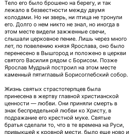
Тело его было брошено на берегу, и так
лежало в безвестности между двумя
колодами. Но ни зверь, ни птица не тронули
его. Долго о нем никто не знал, но иногда в
этом месте видели зажженные свечи,
слышали церковное пение. Лишь через много
лет, по повелению князя Ярослава, оно было
перенесено в Вышгород и положено в церкви
святого Василия рядом с Борисом. Позже
Ярослав Мудрый построил на этом месте
каменный пятиглавый Борисоглебский собор.
Жизнь святых страстотерпцев была
принесена в жертву главной христианской
ценности — любви. Они приняли смерть в
знак беспредельной любви ко Христу, в
подражание его крестной муке. Святые
братья сделали то, что в те времена на Руси,
привыкшей к кровной мести, было еще ново и