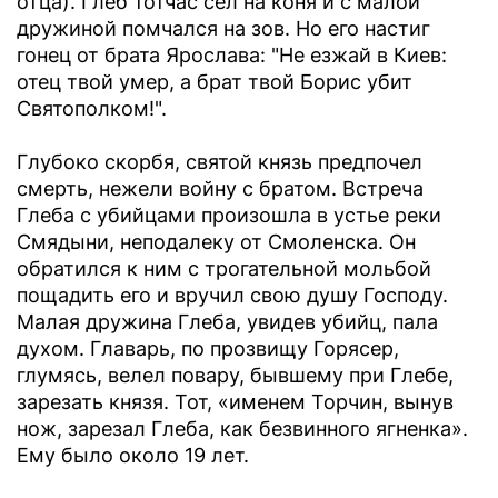
отца). Глеб тотчас сел на коня и с малой
дружиной помчался на зов. Но его настиг
гонец от брата Ярослава: "Не езжай в Киев:
отец твой умер, а брат твой Борис убит
Святополком!".
Глубоко скорбя, святой князь предпочел
смерть, нежели войну с братом. Встреча
Глеба с убийцами произошла в устье реки
Смядыни, неподалеку от Смоленска. Он
обратился к ним с трогательной мольбой
пощадить его и вручил свою душу Господу.
Малая дружина Глеба, увидев убийц, пала
духом. Главарь, по прозвищу Горясер,
глумясь, велел повару, бывшему при Глебе,
зарезать князя. Тот, «именем Торчин, вынув
нож, зарезал Глеба, как безвинного ягненка».
Ему было около 19 лет.