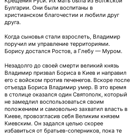
Крещения Руси. Их мать была из Волжской
Булгарии. Они были воспитаны в
христианском благочестии и любили друг
друга.
Когда сыновья стали взрослеть, Владимир
поручил им управление территориями.
Борису достался Ростов, а Глебу — Муром.
Незадолго до своей смерти великий князь
Владимир призвал Бориса в Киев и направил
его с войском против печенегов. Вскоре после
отъезда Бориса Владимир умер. В это время
в столице оказался один Святополк, который
не замедлил воспользоваться своим
положением и самовольно захватил власть в
Киеве, провозгласив себя Великим князем
Киевским. Он задался целью скорее
избавиться от братьев-соперников, пока те