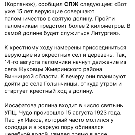
(Корпанюк), сообщил
СПЖ
следующее: «Вот
уже 15 лет верующие совершают
паломничество в святую долину. Пройти
паломникам предстоит более 2 километров. В
самой долине будет служиться Литургия».
К крестному ходу намерены присоединиться
верующие из окрестных сел и деревень. Так,
14-го августа паломники начнут движение из
села Жуковцы Жмеринского района
Винницкой области. К вечеру они планируют
дойти до села Голынчинцы, откуда утром и
стартует крестный ход в долину.
Иосафатова долина входит в число святынь
УПЦ. Чудо произошло 15 августа 1923 года.
Пастух Иаков, который часто молился у
колодца и в жаркую пору обливался
целебной водой, увидел прямо в воде