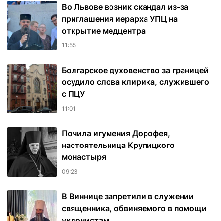
Во Львове возник скандал из-за
приглашения иерарха УПЦ на
открытие медцентра
11:55
Болгарское духовенство за границей
осудило слова клирика, служившего
с ПЦУ
11:01
Почила игумения Дорофея,
настоятельница Крупицкого
монастыря
09:23
В Виннице запретили в служении
священника, обвиняемого в помощи
уклонистам