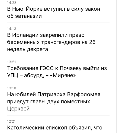
14:28
В Нью-Йорке вступил в силу закон
об эвтаназии
14:13
В Ирландии закрепили право
беременных трансгендеров на 26
недель декрета
13:51
Требование ГЭСС к Почаеву выйти из
УПЦ – абсурд, – «Миряне»
13:18
На юбилей Патриарха Варфоломея
приедут главы двух поместных
Церквей
12:21
Католический епископ объявил, что