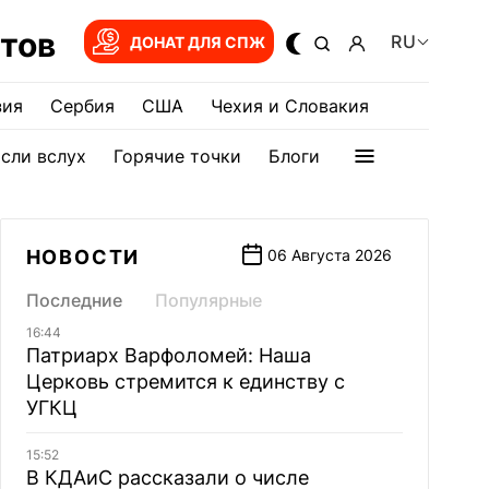
тов
RU
ДОНАТ ДЛЯ СПЖ
зия
Сербия
США
Чехия и Словакия
сли вслух
Горячие точки
Блоги
НОВОСТИ
06 Августа 2026
Последние
Популярные
16:44
Патриарх Варфоломей: Наша
Церковь стремится к единству с
УГКЦ
15:52
В КДАиС рассказали о числе