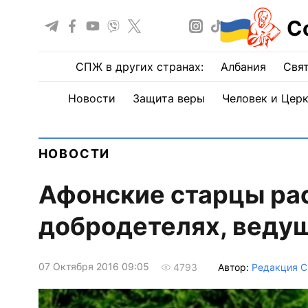
С
СПЖ в других странах:
Албания
Свят
Новости
Защита веры
Человек и Цер
НОВОСТИ
Афонские старцы рас
добродетелях, веду
07 Октября 2016 09:05
Автор:
Редакция 
4793