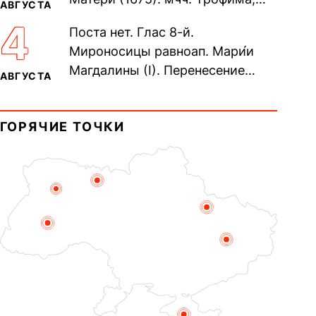
АВГУСТА
Фео́фила и с ними 13-ти
4
Поста нет. Глас 8-й.
мучеников (284–305). прав.
Мироносицы равноап. Мари́и
воина Фео́дора...
Магдалины (I). Перенесение
АВГУСТА
мощей сщмч. Фо́ки, епископа
Синопского (403–404). Прп.
ГОРЯЧИЕ ТОЧКИ
Корни́лия...