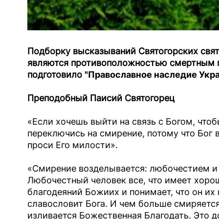
Подборку высказываний Святогорских свят
являются противоположностью смертным гр
подготовило
"Православное наследие Укра
Преподобный Паисий Святогорец
«Если хочешь выйти на связь с Богом, что
переключись на смирение, потому что Бог в
проси Его милости».
«Смирение возделывается: любочестием и 
Любочестный человек все, что имеет хоро
благодеяний Божиих и понимает, что он их
славословит Бога. И чем больше смиряется 
изливается Божественная Благодать. Это д