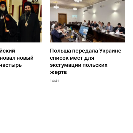
йский
Польша передала Украине
сновал новый
список мест для
настырь
эксгумации польских
жертв
14:41