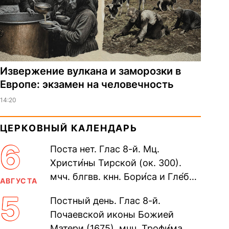
Извержение вулкана и заморозки в
Европе: экзамен на человечность
14:20
ЦЕРКОВНЫЙ КАЛЕНДАРЬ
6
Поста нет. Глас 8-й. Мц.
Христи́ны Тирской (ок. 300).
мчч. блгвв. кнн. Бори́са и Гле́ба,
АВГУСТА
во Святом Крещении Рома́на и
5
Постный день. Глас 8-й.
Дави́да (1015). Прп....
Почаевской иконы Божией
Матери (1675). мчч. Трофи́ма,