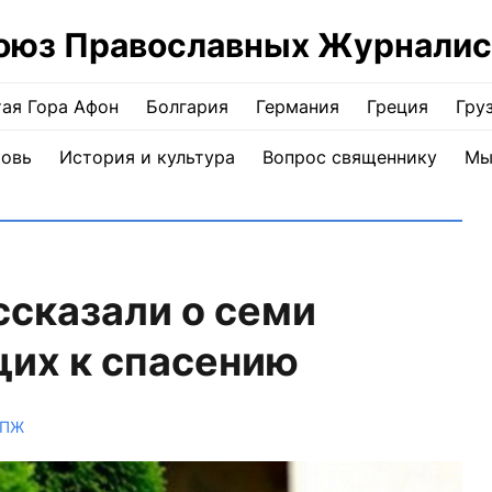
оюз Православных Журналис
ая Гора Афон
Болгария
Германия
Греция
Гру
ковь
История и культура
Вопрос священнику
Мы
сказали о семи
щих к спасению
СПЖ