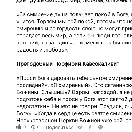
дает душе свободу, мир, любовь, блаженст
«За смирение душа получает покой в Боге, 
учится. Теряем мы сей покой, потому что н
смирению и за гордость свою не могут прин
страдает весь мир, а если бы люди познал
кроткий, то за один час изменилось бы лиц
радость и любовь».
Преподобный Порфирий Кавсокаливит
«Проси Бога даровать тебе святое смирение
последний», «Я смиренный». Это сатанинск
Божиим. Слышишь? Даром, наградой, а не 
подготовь себя и проси у Бога этот святой д
недостатки». Ничего не говори. Трудись, сч
Богу». «Когда в сердце есть святое смирен
Нерукотворной Церкви Божией уже сейчас
0
0
Поделиться