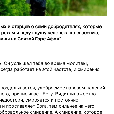
ых и старцев о семи добродетелях, которые
ехам и ведут душу человека ко спасению,
ины на Святой Горе Афон"
бы Он услышал тебя во время молитвы,
сегда работает на этой частоте, и смиренно
возделывается, удобряемое навозом падений.
шего, приписывает Богу. Видит множество
 недостоин, смиряется и постоянно
и прославляет Бога, тем сильнее на него
обровольное смирение. А смирение, которое