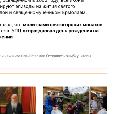
, освященном в 2003 году, все иконы
рируют эпизоды из жития святого
улой и священномучеником Ермолаем.
азал, что
молитвами святогорских монахов
оятель УПЦ
отпраздновал день рождения на
инении
и нажмите Ctrl+Enter или
Отправить ошибку
, чтобы