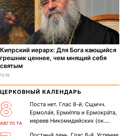
Кипрский иерарх: Для Бога кающийся
грешник ценнее, чем мнящий себя
святым
10:26
ЦЕРКОВНЫЙ КАЛЕНДАРЬ
8
Поста нет. Глас 8-й. Сщмчч.
Ермола́я, Ерми́ппа и Ермокра́та,
иереев Никомидийских (ок.
АВГУСТА
305). Прп. Моисе́я У́грина,
Постный день. Глас 8-й. Успение