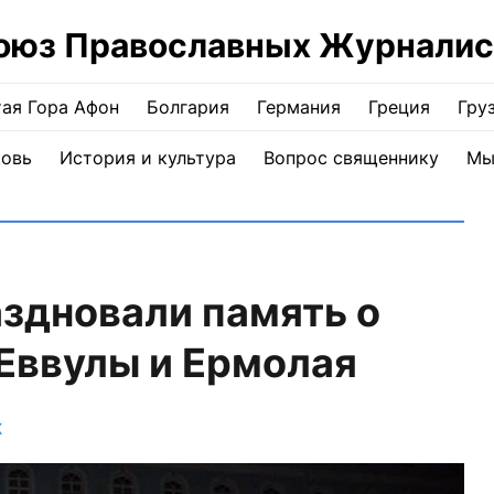
оюз Православных Журналис
ая Гора Афон
Болгария
Германия
Греция
Гру
ковь
История и культура
Вопрос священнику
Мы
аздновали память о
 Еввулы и Ермолая
Ж