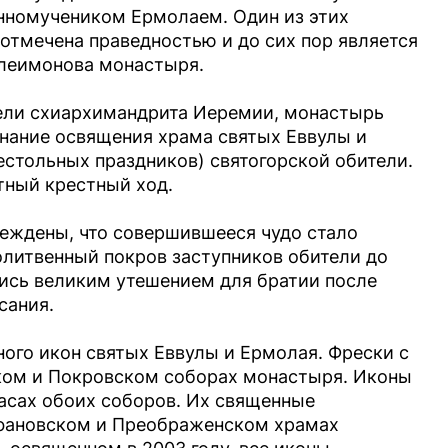
нномучеником Ермолаем. Один из этих
 отмечена праведностью и до сих пор является
елеимонова монастыря.
тели схиархимандрита Иеремии, монастырь
нание освящения храма святых Еввулы и
естольных праздников) святогорской обители.
тный крестный ход.
еждены, что совершившееся чудо стало
олитвенный покров заступников обители до
шись великим утешением для братии после
сания.
ого икон святых Еввулы и Ермолая. Фрески с
ком и Покровском соборах монастыря. Иконы
тасах обоих соборов. Их священные
фановском и Преображенском храмах