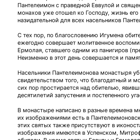
Пантелеимон с праведной Еввулой и свяще
монахов уже отошел ко Господу, жизнь его
назидательной для всех насельников Пант
С тех пор, по благословению Игумена оби
ежегодно совершает молитвенное воспоми
Ермолая, ставшего одним из панигиров (пр
Неизменно в этот день совершается и памя
Насельники Пантелеимонова монастыря уб
свидетельством того, что благодатный и м
сих пор простирается над обителью, явив
десятилетий запустения и постепенного уга
В монастыре написано в разные времена мн
их изображениями есть в Пантелеимоновс
этих святых также присутствуют в иконос
изображения имеются в Успенском, Митро