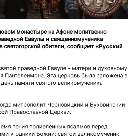
оновом монастыре на Афоне молитвенно
раведной Еввулы и священномученика
в святогорской обители, сообщает
«Русский
вятой праведной Еввуле – матери и духовному
я Пантелеимона. Эта церковь была заложена в
в день памяти святого великомученика
огда митрополит Черновицкий и Буковинский
кой Православной Церкви.
время пения полиелейных псалмов перед
ами угодники Божии: святой великомученик