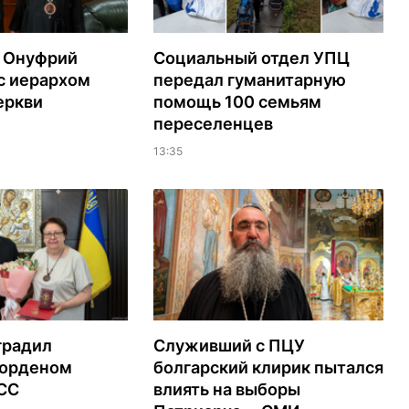
 Онуфрий
Социальный отдел УПЦ
с иерархом
передал гуманитарную
еркви
помощь 100 семьям
переселенцев
13:35
градил
Служивший с ПЦУ
орденом
болгарский клирик пытался
ЭСС
влиять на выборы