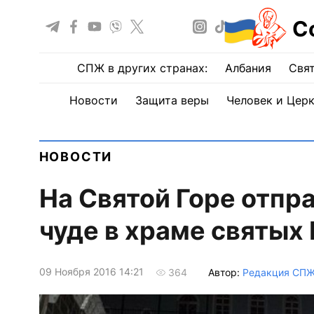
С
СПЖ в других странах:
Албания
Свят
Новости
Защита веры
Человек и Цер
НОВОСТИ
На Святой Горе отпр
чуде в храме святых
09 Ноября 2016 14:21
Автор:
Редакция СП
364