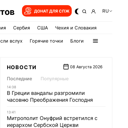
тов
RU
ДОНАТ ДЛЯ СПЖ
зия
Сербия
США
Чехия и Словакия
сли вслух
Горячие точки
Блоги
НОВОСТИ
08 Августа 2026
Последние
Популярные
14:38
В Греции вандалы разгромили
часовню Преображения Господня
13:41
Митрополит Онуфрий встретился с
иерархом Сербской Церкви