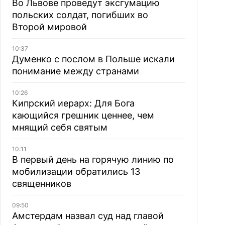
Во Львове проведут эксгумацию
польских солдат, погибших во
Второй мировой
10:37
Думенко с послом в Польше искали
понимание между странами
10:26
Кипрский иерарх: Для Бога
кающийся грешник ценнее, чем
мнящий себя святым
10:11
В первый день на горячую линию по
мобилизации обратились 13
священников
09:50
Амстердам назвал суд над главой