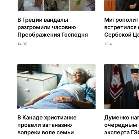
В Греции вандалы
Митрополит
разгромили часовню
встретился 
Преображения Господня
Сербской Ц
14:38
13:41
В Канаде христианке
Думенко на
провели эвтаназию
очередным 
вопреки воле семьи
эксперта Г