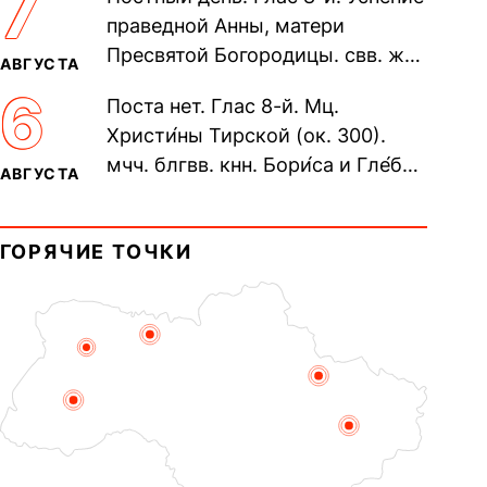
7
Печерского, в Ближних
праведной Анны, матери
пещерах...
Пресвятой Богородицы. свв. жен
АВГУСТА
Олимпиа́ды, диаконисы (409) и
6
Поста нет. Глас 8-й. Мц.
прп. Евпракси́и девы,...
Христи́ны Тирской (ок. 300).
мчч. блгвв. кнн. Бори́са и Гле́ба,
АВГУСТА
во Святом Крещении Рома́на и
Дави́да (1015). Прп....
ГОРЯЧИЕ ТОЧКИ