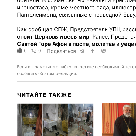
обители. В храме святых Еввулы и Ермолая
иконостаса, кроме местного ряда, иллюст
Пантелеимона, связанные с праведной Евв
Как сообщал СПЖ, Предстоятель УПЦ расск
стоит Церковь и весь мир
. Ранее, Предст
Святой Горе Афон в посте, молитве и уед
0
0
Поделиться
Если вы заметили ошибку, выделите необходимый текст 
сообщить об этом редакции.
ЧИТАЙТЕ ТАКЖЕ