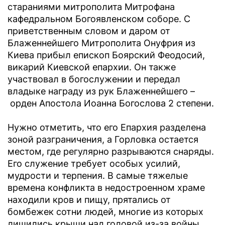
стараниями митрополита Митрофана
кафедральном Богоявленском соборе. С
приветственным словом и даром от
Блаженнейшего Митрополита Онуфрия из
Киева прибыл епископ Боярский Феодосий,
викарий Киевской епархии. Он также
участвовал в богослужении и передал
владыке награду из рук Блаженнейшего –
орден Апостола Иоанна Богослова 2 степени.
Нужно отметить, что его Епархия разделена
зоной разграничения, а Горловка остается
местом, где регулярно разрываются снаряды.
Его служение требует особых усилий,
мудрости и терпения. В самые тяжелые
времена конфликта в недостроенном храме
находили кров и пищу, прятались от
бомбежек сотни людей, многие из которых
лишились крыши над головой из-за войны.