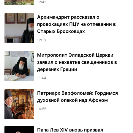
12:41
Архимандрит рассказал о
провокациях ПЦУ на отпевании в
Старых Бросковцах
12:18
Митрополит Элладской Церкви
заявил о нехватке священников в
деревнях Греции
11:44
Патриарх Варфоломей: Гордимся
духовной опекой над Афоном
10:55
Папа Лев XIV вновь призвал