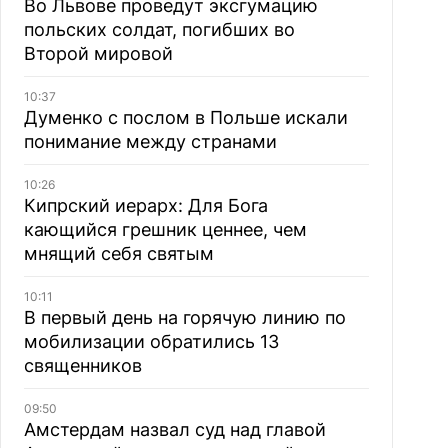
Во Львове проведут эксгумацию
польских солдат, погибших во
Второй мировой
10:37
Думенко с послом в Польше искали
понимание между странами
10:26
Кипрский иерарх: Для Бога
кающийся грешник ценнее, чем
мнящий себя святым
10:11
В первый день на горячую линию по
мобилизации обратились 13
священников
09:50
Амстердам назвал суд над главой