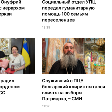
 Онуфрий
Социальный отдел УПЦ
с иерархом
передал гуманитарную
еркви
помощь 100 семьям
переселенцев
13:35
градил
Служивший с ПЦУ
орденом
болгарский клирик пытался
ЭСС
влиять на выборы
Патриарха, – СМИ
11:32