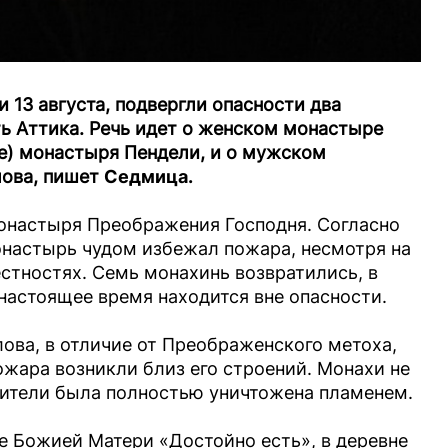
и 13 августа, подвергли опасности два
ь Аттика. Речь идет о женском монастыре
е) монастыря Пендели, и о мужском
лова, пишет
Седмица.
онастыря Преображения Господня. Согласно
настырь чудом избежал пожара, несмотря на
естностях. Семь монахинь возвратились, в
 настоящее время находится вне опасности.
ова, в отличие от Преображенского метоха,
ожара возникли близ его строений. Монахи не
бители была полностью уничтожена пламенем.
 Божией Матери «Достойно есть», в деревне