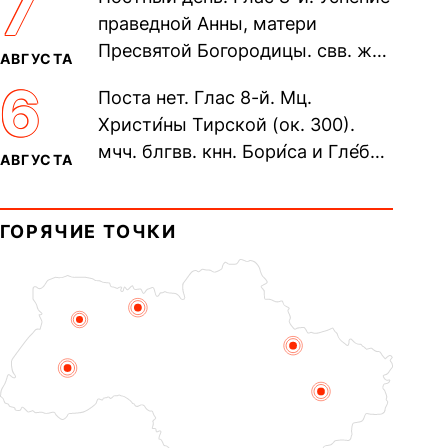
7
Печерского, в Ближних
праведной Анны, матери
пещерах...
Пресвятой Богородицы. свв. жен
АВГУСТА
Олимпиа́ды, диаконисы (409) и
6
Поста нет. Глас 8-й. Мц.
прп. Евпракси́и девы,...
Христи́ны Тирской (ок. 300).
мчч. блгвв. кнн. Бори́са и Гле́ба,
АВГУСТА
во Святом Крещении Рома́на и
Дави́да (1015). Прп....
ГОРЯЧИЕ ТОЧКИ