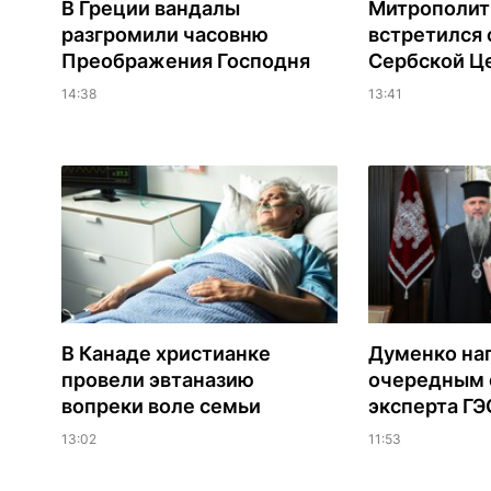
В Греции вандалы
Митрополит
разгромили часовню
встретился 
Преображения Господня
Сербской Ц
14:38
13:41
В Канаде христианке
Думенко на
провели эвтаназию
очередным 
вопреки воле семьи
эксперта Г
13:02
11:53