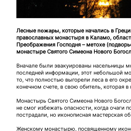
Лесные
пожары
, которые начались в Греци
православных монастыря в Каламо, област
Преображения Господня – метохе (подворь
монастыре Святого Симеона Нового Богос
Вначале были эвакуированы насельницы м
последней информации, этот небольшой мо
то, что полностью выгорели леса в его окр
конечном счете, в свою обитель, которая в
Монастырь Святого Симеона Нового Богосл
не смог избежать опасности, когда очаги п
пострадали, но иконописная мастерская о
Женскому монастырю, посвященному иконе