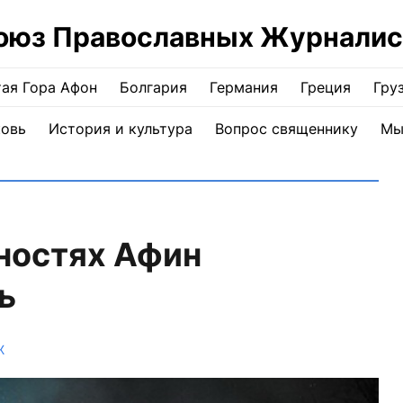
оюз Православных Журналис
ая Гора Афон
Болгария
Германия
Греция
Гру
ковь
История и культура
Вопрос священнику
Мы
ностях Афин
ь
Ж