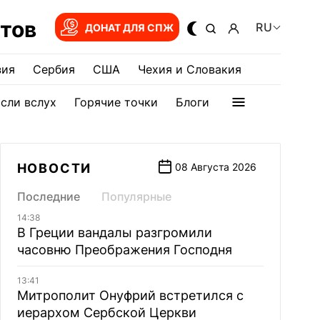
тов
RU
ДОНАТ ДЛЯ СПЖ
зия
Сербия
США
Чехия и Словакия
сли вслух
Горячие точки
Блоги
НОВОСТИ
08 Августа 2026
Последние
Популярные
14:38
В Греции вандалы разгромили
часовню Преображения Господня
13:41
Митрополит Онуфрий встретился с
иерархом Сербской Церкви