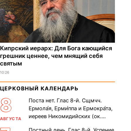
Кипрский иерарх: Для Бога кающийся
грешник ценнее, чем мнящий себя
святым
10:26
ЦЕРКОВНЫЙ КАЛЕНДАРЬ
8
Поста нет. Глас 8-й. Сщмчч.
Ермола́я, Ерми́ппа и Ермокра́та,
иереев Никомидийских (ок.
АВГУСТА
305). Прп. Моисе́я У́грина,
Постный день. Глас 8-й. Успение