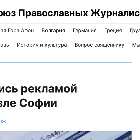
оюз Православных Журналис
ая Гора Афон
Болгария
Германия
Греция
Гру
ковь
История и культура
Вопрос священнику
Мы
ись рекламой
зле Софии
СПЖ