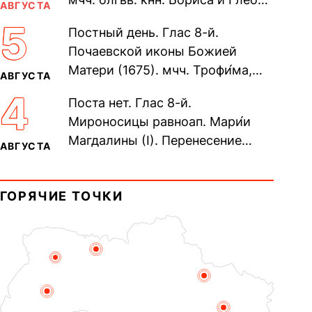
АВГУСТА
во Святом Крещении Рома́на и
5
Постный день. Глас 8-й.
Дави́да (1015). Прп....
Почаевской иконы Божией
Матери (1675). мчч. Трофи́ма,
АВГУСТА
Фео́фила и с ними 13-ти
4
Поста нет. Глас 8-й.
мучеников (284–305). прав.
Мироносицы равноап. Мари́и
воина Фео́дора...
Магдалины (I). Перенесение
АВГУСТА
мощей сщмч. Фо́ки, епископа
Синопского (403–404). Прп.
ГОРЯЧИЕ ТОЧКИ
Корни́лия...