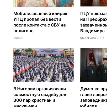
Мобилизованный клирик
ПЦУ показа
УПЦ пропал без вести
на Преобра
после контакта с СБУ на
захваченно
полигоне
Владимира
00:40
05 Августа 21:07
В Нигерии организовали
Думенко вр
совместную свадьбу для
главе лаврс
300 пар христиан и
заповедника
мусульман
юбилея