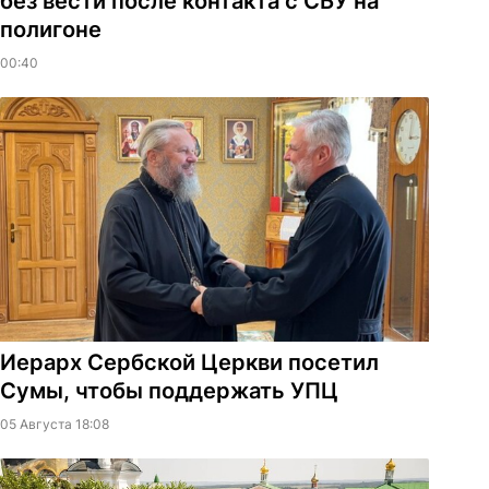
без вести после контакта с СБУ на
полигоне
00:40
Иерарх Сербской Церкви посетил
Сумы, чтобы поддержать УПЦ
05 Августа 18:08