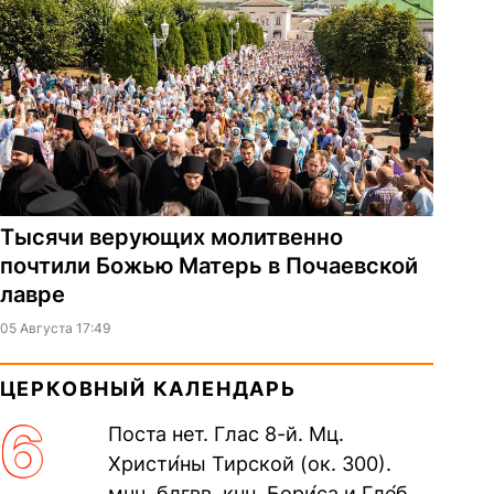
Тысячи верующих молитвенно
почтили Божью Матерь в Почаевской
лавре
05 Августа 17:49
ЦЕРКОВНЫЙ КАЛЕНДАРЬ
6
Поста нет. Глас 8-й. Мц.
Христи́ны Тирской (ок. 300).
мчч. блгвв. кнн. Бори́са и Гле́ба,