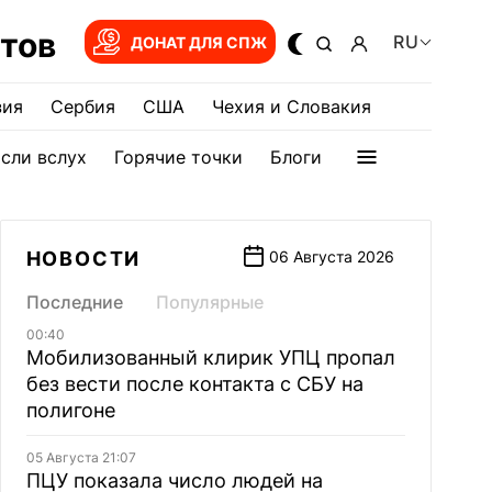
тов
RU
ДОНАТ ДЛЯ СПЖ
зия
Сербия
США
Чехия и Словакия
сли вслух
Горячие точки
Блоги
НОВОСТИ
06 Августа 2026
Последние
Популярные
00:40
Мобилизованный клирик УПЦ пропал
без вести после контакта с СБУ на
полигоне
05 Августа 21:07
ПЦУ показала число людей на