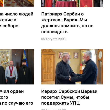
ла число людей
Патриарх Сербии о
жение в
жертвах «Бури»: Мы
м соборе
должны помнить, но не
ненавидеть
05 Августа 20:40
учил орден
Иерарх Сербской Церкви
кого
посетил Сумы, чтобы
 по случаю его
поддержать УПЦ