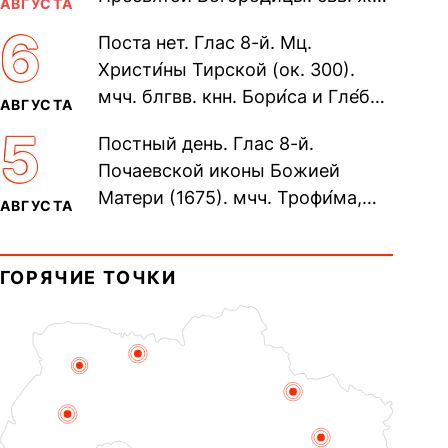
АВГУСТА
Олимпиа́ды, диаконисы (409) и
6
Поста нет. Глас 8-й. Мц.
прп. Евпракси́и девы,...
Христи́ны Тирской (ок. 300).
мчч. блгвв. кнн. Бори́са и Гле́ба,
АВГУСТА
во Святом Крещении Рома́на и
5
Постный день. Глас 8-й.
Дави́да (1015). Прп....
Почаевской иконы Божией
Матери (1675). мчч. Трофи́ма,
АВГУСТА
Фео́фила и с ними 13-ти
мучеников (284–305). прав.
ГОРЯЧИЕ ТОЧКИ
воина Фео́дора...