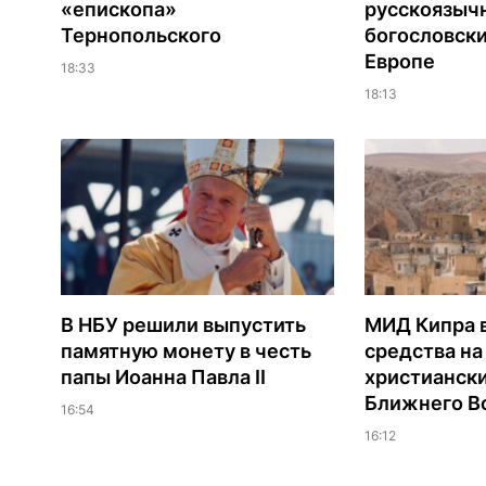
«епископа»
русскоязыч
Тернопольского
богословски
Европе
18:33
18:13
В НБУ решили выпустить
МИД Кипра 
памятную монету в честь
средства н
папы Иоанна Павла II
христианск
Ближнего В
16:54
16:12