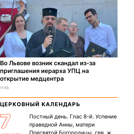
Во Львове возник скандал из-за
приглашения иерарха УПЦ на
открытие медцентра
11:55
ЦЕРКОВНЫЙ КАЛЕНДАРЬ
7
Постный день. Глас 8-й. Успение
праведной Анны, матери
Пресвятой Богородицы. свв. жен