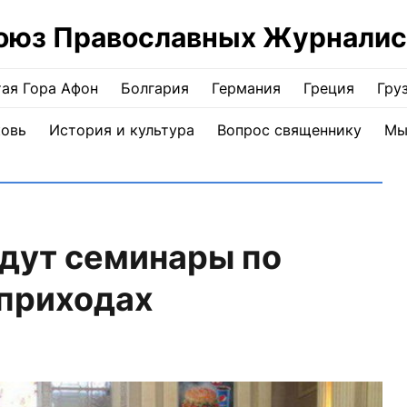
оюз Православных Журналис
ая Гора Афон
Болгария
Германия
Греция
Гру
ковь
История и культура
Вопрос священнику
Мы
дут семинары по
 приходах