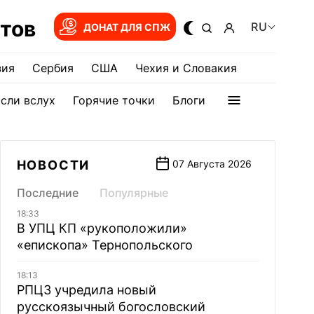
тов
RU
ДОНАТ ДЛЯ СПЖ
зия
Сербия
США
Чехия и Словакия
сли вслух
Горячие точки
Блоги
НОВОСТИ
07 Августа 2026
Последние
Популярные
18:33
В УПЦ КП «рукоположили»
«епископа» Тернопольского
18:13
РПЦЗ учредила новый
русскоязычный богословский