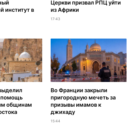
ный
Церкви призвал РПЦ уйти
й институт в
из Африки
17:43
выделил
Во Франции закрыли
а помощь
пригородную мечеть за
им общинам
призывы имамов к
остока
джихаду
15:44