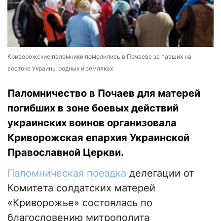
Криворожские паломники помолились в Почаеве за павших на
востоке Украины родных и земляках
Паломничество в Почаев для матерей
погибших в зоне боевых действий
украинских воинов организовала
Криворожская епархия Украинской
Православной Церкви.
Паломническая поездка
делегации от
Комитета солдатских матерей
«Криворожье» состоялась по
благословению митрополита