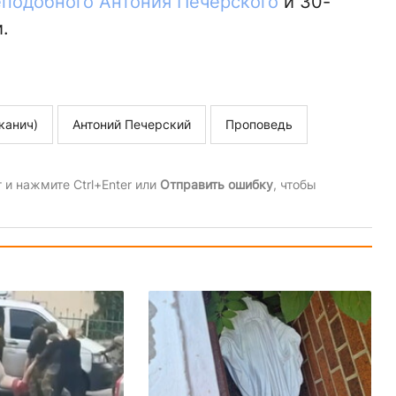
еподобного Антония Печерского
и 30-
.
канич)
Антоний Печерский
Проповедь
и нажмите Ctrl+Enter или
Отправить ошибку
, чтобы