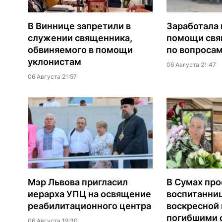
В Виннице запретили в
Заработала 
служении священника,
помощи св
обвиняемого в помощи
по вопроса
уклонистам
06 Августа 21:47
06 Августа 21:57
Мэр Львова пригласил
В Сумах про
иерарха УПЦ на освящение
воспитанни
реабилитационного центра
воскресной
погибшими о
06 Августа 19:30