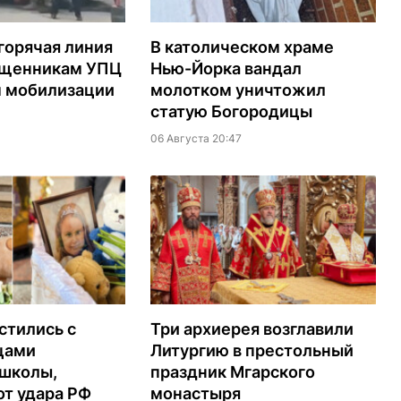
горячая линия
В католическом храме
ященникам УПЦ
Нью-Йорка вандал
м мобилизации
молотком уничтожил
статую Богородицы
06 Августа 20:47
стились с
Три архиерея возглавили
цами
Литургию в престольный
 школы,
праздник Мгарского
т удара РФ
монастыря