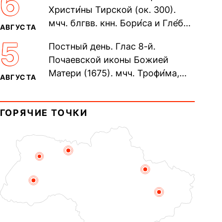
6
Христи́ны Тирской (ок. 300).
мчч. блгвв. кнн. Бори́са и Гле́ба,
АВГУСТА
во Святом Крещении Рома́на и
5
Постный день. Глас 8-й.
Дави́да (1015). Прп....
Почаевской иконы Божией
Матери (1675). мчч. Трофи́ма,
АВГУСТА
Фео́фила и с ними 13-ти
мучеников (284–305). прав.
ГОРЯЧИЕ ТОЧКИ
воина Фео́дора...