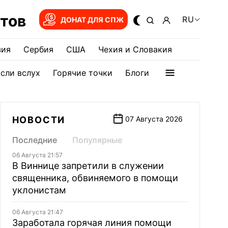
тов
RU
ДОНАТ ДЛЯ СПЖ
зия
Сербия
США
Чехия и Словакия
сли вслух
Горячие точки
Блоги
НОВОСТИ
07 Августа 2026
Последние
Популярные
06 Августа 21:57
В Виннице запретили в служении
священника, обвиняемого в помощи
уклонистам
06 Августа 21:47
Заработала горячая линия помощи