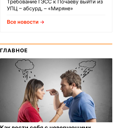
Требование ГЭСС к Почаеву выйти из
УПЦ – абсурд, – «Миряне»
Все новости
ГЛАВНОЕ
Как вести себя с неверующими