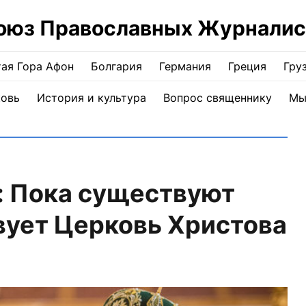
оюз Православных Журналис
ая Гора Афон
Болгария
Германия
Греция
Гру
ковь
История и культура
Вопрос священнику
Мы
: Пока существуют
вует Церковь Христова