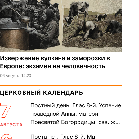
Извержение вулкана и заморозки в
Европе: экзамен на человечность
06 Августа 14:20
ЦЕРКОВНЫЙ КАЛЕНДАРЬ
7
Постный день. Глас 8-й. Успение
праведной Анны, матери
Пресвятой Богородицы. свв. жен
АВГУСТА
Олимпиа́ды, диаконисы (409) и
Поста нет. Глас 8-й. Мц.
прп. Евпракси́и девы,...