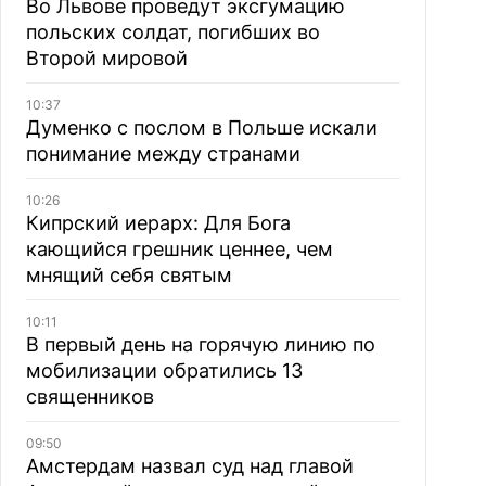
Во Львове проведут эксгумацию
польских солдат, погибших во
Второй мировой
10:37
Думенко с послом в Польше искали
понимание между странами
10:26
Кипрский иерарх: Для Бога
кающийся грешник ценнее, чем
мнящий себя святым
10:11
В первый день на горячую линию по
мобилизации обратились 13
священников
09:50
Амстердам назвал суд над главой