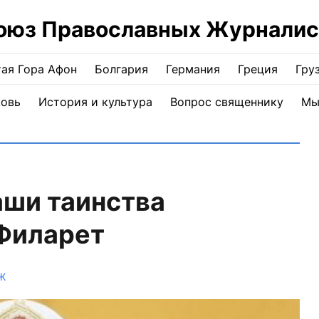
оюз Православных Журналис
ая Гора Афон
Болгария
Германия
Греция
Гру
ковь
История и культура
Вопрос священнику
Мы
аши таинства
 Филарет
Ж