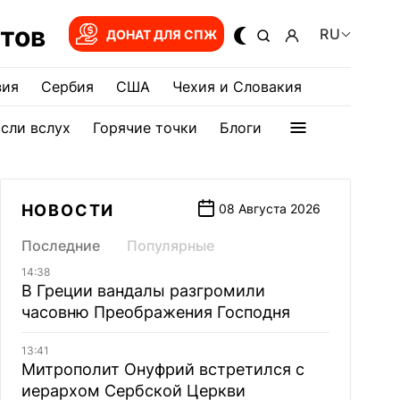
тов
RU
ДОНАТ ДЛЯ СПЖ
зия
Сербия
США
Чехия и Словакия
сли вслух
Горячие точки
Блоги
НОВОСТИ
08 Августа 2026
Последние
Популярные
14:38
В Греции вандалы разгромили
часовню Преображения Господня
13:41
Митрополит Онуфрий встретился с
иерархом Сербской Церкви