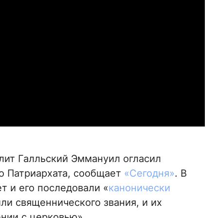
олит Галльский Эммануил огласил
о Патриархата, сообщает
«Сегодня»
. В
т и его последовали «
канонически
ли священнического звания, и их
ии с церковью», .