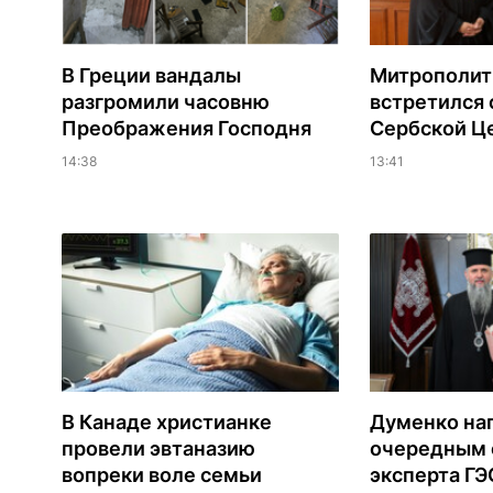
В Греции вандалы
Митрополит
разгромили часовню
встретился 
Преображения Господня
Сербской Ц
14:38
13:41
В Канаде христианке
Думенко на
провели эвтаназию
очередным 
вопреки воле семьи
эксперта Г