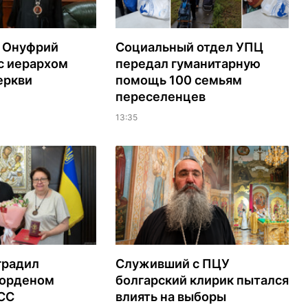
 Онуфрий
Социальный отдел УПЦ
с иерархом
передал гуманитарную
еркви
помощь 100 семьям
переселенцев
13:35
градил
Служивший с ПЦУ
орденом
болгарский клирик пытался
ЭСС
влиять на выборы