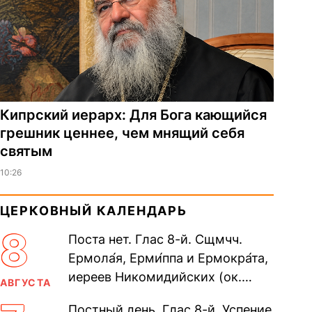
Кипрский иерарх: Для Бога кающийся
грешник ценнее, чем мнящий себя
святым
10:26
ЦЕРКОВНЫЙ КАЛЕНДАРЬ
8
Поста нет. Глас 8-й. Сщмчч.
Ермола́я, Ерми́ппа и Ермокра́та,
иереев Никомидийских (ок.
АВГУСТА
305). Прп. Моисе́я У́грина,
Постный день. Глас 8-й. Успение