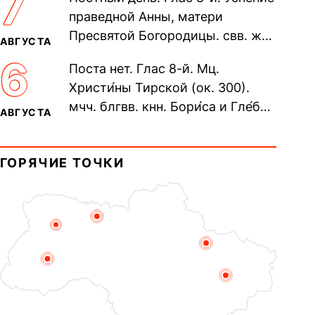
7
Печерского, в Ближних
праведной Анны, матери
пещерах...
Пресвятой Богородицы. свв. жен
АВГУСТА
Олимпиа́ды, диаконисы (409) и
6
Поста нет. Глас 8-й. Мц.
прп. Евпракси́и девы,...
Христи́ны Тирской (ок. 300).
мчч. блгвв. кнн. Бори́са и Гле́ба,
АВГУСТА
во Святом Крещении Рома́на и
Дави́да (1015). Прп....
ГОРЯЧИЕ ТОЧКИ