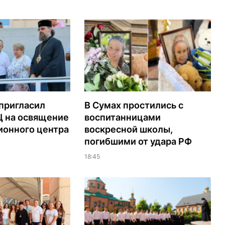
пригласил
В Сумах простились с
Ц на освящение
воспитанницами
ионного центра
воскресной школы,
погибшими от удара РФ
18:45