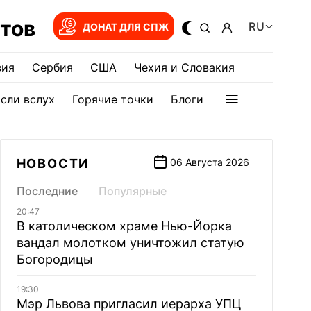
тов
RU
ДОНАТ ДЛЯ СПЖ
зия
Сербия
США
Чехия и Словакия
сли вслух
Горячие точки
Блоги
НОВОСТИ
06 Августа 2026
Последние
Популярные
20:47
В католическом храме Нью-Йорка
вандал молотком уничтожил статую
Богородицы
19:30
Мэр Львова пригласил иерарха УПЦ