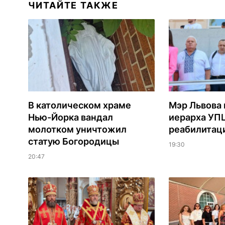
ЧИТАЙТЕ ТАКЖЕ
В католическом храме
Мэр Львова 
Нью-Йорка вандал
иерарха УП
молотком уничтожил
реабилитац
статую Богородицы
19:30
20:47