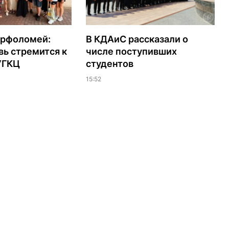
арфоломей:
В КДАиС рассказали о
ь стремится к
числе поступивших
УГКЦ
студентов
15:52