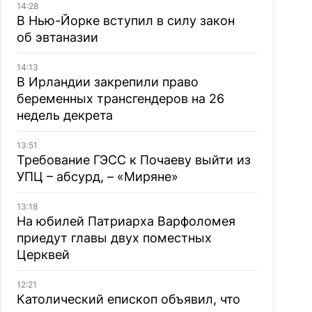
14:28
В Нью-Йорке вступил в силу закон
об эвтаназии
14:13
В Ирландии закрепили право
беременных трансгендеров на 26
недель декрета
13:51
Требование ГЭСС к Почаеву выйти из
УПЦ – абсурд, – «Миряне»
13:18
На юбилей Патриарха Варфоломея
приедут главы двух поместных
Церквей
12:21
Католический епископ объявил, что