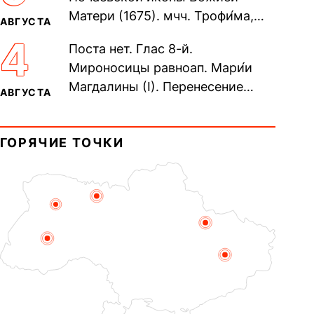
Матери (1675). мчч. Трофи́ма,
АВГУСТА
Фео́фила и с ними 13-ти
4
Поста нет. Глас 8-й.
мучеников (284–305). прав.
Мироносицы равноап. Мари́и
воина Фео́дора...
Магдалины (I). Перенесение
АВГУСТА
мощей сщмч. Фо́ки, епископа
Синопского (403–404). Прп.
ГОРЯЧИЕ ТОЧКИ
Корни́лия...