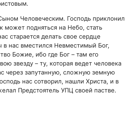
ристовым.
Сыном Человеческим. Господь приклонил
к может подняться на Небо, стать
ас старается делать свое сердце
 в нас вместился Невместимый Бог,
во Божие, ибо где Бог – там его
вою звезду – ту, которая ведет человека
нас через запутанную, сложную земную
осподь нас сотворил, нашли Христа, и в
желал Предстоятель УПЦ своей пастве.