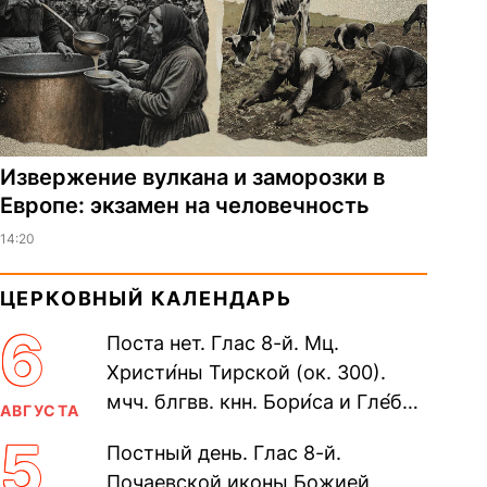
Извержение вулкана и заморозки в
Европе: экзамен на человечность
14:20
ЦЕРКОВНЫЙ КАЛЕНДАРЬ
6
Поста нет. Глас 8-й. Мц.
Христи́ны Тирской (ок. 300).
мчч. блгвв. кнн. Бори́са и Гле́ба,
АВГУСТА
во Святом Крещении Рома́на и
5
Постный день. Глас 8-й.
Дави́да (1015). Прп....
Почаевской иконы Божией