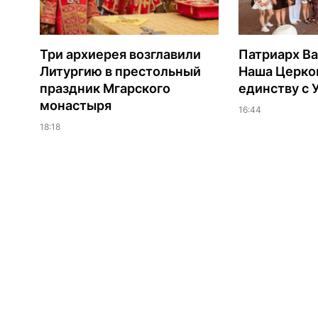
Три архиерея возглавили
Патриарх В
Литургию в престольный
Наша Церков
праздник Мгарского
единству с 
монастыря
16:44
18:18