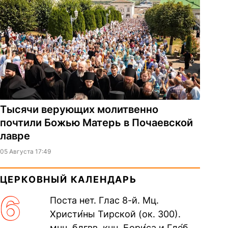
Тысячи верующих молитвенно
почтили Божью Матерь в Почаевской
лавре
05 Августа 17:49
ЦЕРКОВНЫЙ КАЛЕНДАРЬ
6
Поста нет. Глас 8-й. Мц.
Христи́ны Тирской (ок. 300).
мчч. блгвв. кнн. Бори́са и Гле́ба,