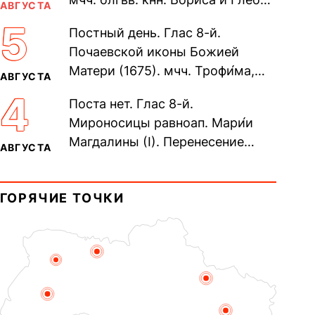
АВГУСТА
во Святом Крещении Рома́на и
5
Постный день. Глас 8-й.
Дави́да (1015). Прп....
Почаевской иконы Божией
Матери (1675). мчч. Трофи́ма,
АВГУСТА
Фео́фила и с ними 13-ти
4
Поста нет. Глас 8-й.
мучеников (284–305). прав.
Мироносицы равноап. Мари́и
воина Фео́дора...
Магдалины (I). Перенесение
АВГУСТА
мощей сщмч. Фо́ки, епископа
Синопского (403–404). Прп.
ГОРЯЧИЕ ТОЧКИ
Корни́лия...