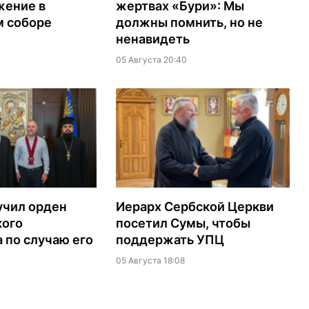
жение в
жертвах «Бури»: Мы
м соборе
должны помнить, но не
ненавидеть
05 Августа 20:40
учил орден
Иерарх Сербской Церкви
кого
посетил Сумы, чтобы
 по случаю его
поддержать УПЦ
05 Августа 18:08