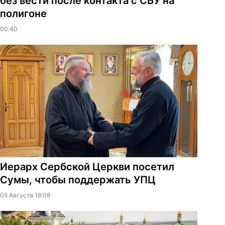
без вести после контакта с СБУ на
полигоне
00:40
Иерарх Сербской Церкви посетил
Сумы, чтобы поддержать УПЦ
05 Августа 18:08