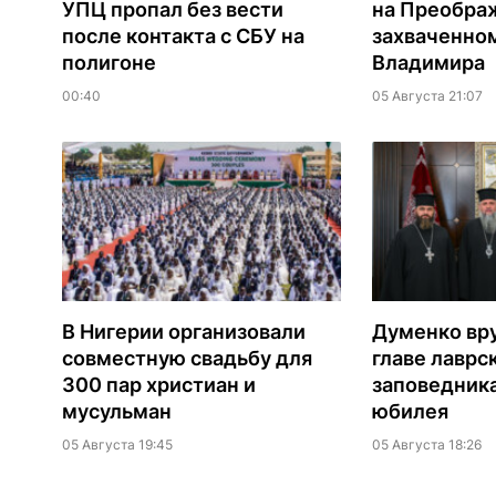
УПЦ пропал без вести
на Преобра
после контакта с СБУ на
захваченно
полигоне
Владимира
00:40
05 Августа 21:07
В Нигерии организовали
Думенко вр
совместную свадьбу для
главе лаврс
300 пар христиан и
заповедника
мусульман
юбилея
05 Августа 19:45
05 Августа 18:26