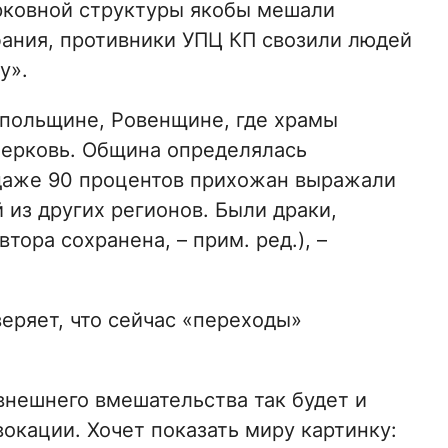
ковной структуры якобы мешали
ания, противники УПЦ КП свозили людей
у».
опольщине, Ровенщине, где храмы
церковь. Община определялась
даже 90 процентов прихожан выражали
из других регионов. Были драки,
тора сохранена, – прим. ред.), –
еряет, что сейчас «переходы»
внешнего вмешательства так будет и
вокации. Хочет показать миру картинку: