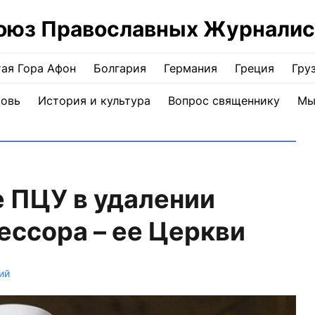
оюз Православных Журналис
ая Гора Афон
Болгария
Германия
Греция
Гру
ковь
История и культура
Вопрос священнику
Мы
 ПЦУ в удалении
ссора – ее Церкви
ий