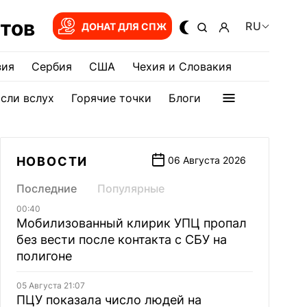
тов
RU
ДОНАТ ДЛЯ СПЖ
зия
Сербия
США
Чехия и Словакия
сли вслух
Горячие точки
Блоги
НОВОСТИ
06 Августа 2026
Последние
Популярные
00:40
Мобилизованный клирик УПЦ пропал
без вести после контакта с СБУ на
полигоне
05 Августа 21:07
ПЦУ показала число людей на